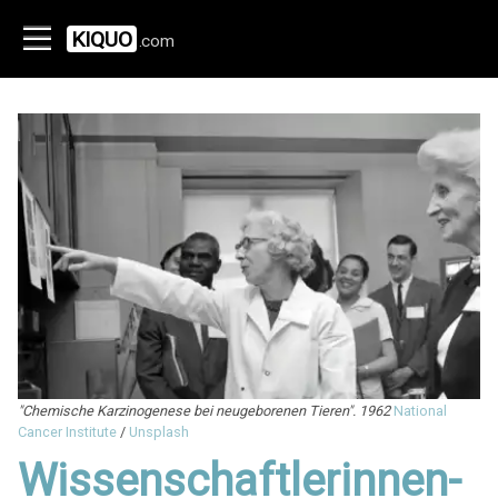
KIQUO
.com
"Chemische Karzinogenese bei neugeborenen Tieren".
1962
National
Cancer Institute
/
Unsplash
Wissenschaftlerinnen-