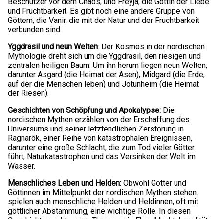
Beschützer vor dem Chaos, und Freyja, die Göttin der Liebe
und Fruchtbarkeit. Es gibt noch eine andere Gruppe von
Göttern, die Vanir, die mit der Natur und der Fruchtbarkeit
verbunden sind.
Yggdrasil und neun Welten
: Der Kosmos in der nordischen
Mythologie dreht sich um die Yggdrasil, den riesigen und
zentralen heiligen Baum. Um ihn herum liegen neun Welten,
darunter Asgard (die Heimat der Asen), Midgard (die Erde,
auf der die Menschen leben) und Jotunheim (die Heimat
der Riesen).
Geschichten von Schöpfung und Apokalypse:
Die
nordischen Mythen erzählen von der Erschaffung des
Universums und seiner letztendlichen Zerstörung in
Ragnarök, einer Reihe von katastrophalen Ereignissen,
darunter eine große Schlacht, die zum Tod vieler Götter
führt, Naturkatastrophen und das Versinken der Welt im
Wasser.
Menschliches Leben und Helden:
Obwohl Götter und
Göttinnen im Mittelpunkt der nordischen Mythen stehen,
spielen auch menschliche Helden und Heldinnen, oft mit
göttlicher Abstammung, eine wichtige Rolle. In diesen