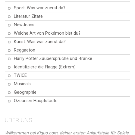
Quiz zur ägyptischen Mythologie!
Teste dein Wissen und lerne
Ziffern umwandelt, und
Möglichkeit, Geschichten zu
Sport: Was war zuerst da?
Fordere dich selbst heraus und
lustige Fakten in diesem
beherrsche dieses zeitlose
erforschen und sich mit ihnen zu
entdecke die Legenden der
spannenden Quiz!
System. Fang jetzt an und werde
verbinden, die das Leben prägen.
Literatur Zitate
Götter, Göttinnen und
ein Experte für römische Zahlen!
Bist du bereit für eine
mystischen Symbole. Bereit zum
NewJeans
Herausforderung? Los geht's!
Erforschen? Dann fang jetzt an!
Welche Art von Pokémon bist du?
Kunst: Was war zuerst da?
Reggaeton
Harry Potter Zaubersprüche und -tränke
Identifiziere die Flagge (Extrem)
TWICE
Musicals
Geographie
Ozeanien Hauptstädte
ÜBER UNS
Willkommen bei Kiquo.com, deiner ersten Anlaufstelle für Spiele,