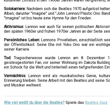
kultureller Einfluss in den 1960er Jahren waren tiefgreifend, 
Solokarriere:
Nachdem sich die Beatles 1970 aufgelöst hatten,
Alben, darunter "Imagine" und "John Lennon/Plastic Ono Band"
"Imagine" ist bis heute eine Hymne für den Frieden.
Aktivismus:
Lennon war auch für seinen politischen Aktivism
den späten 1960er und frühen 1970er Jahren an der Seite sei
Persönliches Leben:
Lennons Privatleben, einschließlich se
der Öffentlichkeit. Seine Ehe mit Yoko Ono war ein wichti
seiner Karriere.
Tod:
Tragischerweise wurde Lennon am 8. Dezember 
geistesgestörten Fan, vor seiner Wohnung im Dakota Building
ein Schock für die Welt und hinterließ einen tiefgreifenden Ein
Vermächtnis:
Lennon wird als musikalisches Genie, kultur
Erinnerung bleiben. Seine Arbeit mit den Beatles und seine S
und Musiker weltweit.
Wie viel weißt du über die Beatles?
Spiele das
Beatles-Quiz