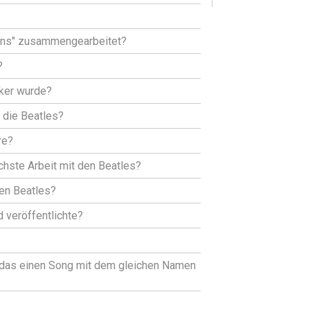
gins" zusammengearbeitet?
?
iker wurde?
die Beatles?
re?
chste Arbeit mit den Beatles?
en Beatles?
 veröffentlichte?
 das einen Song mit dem gleichen Namen