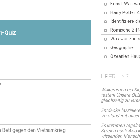
Kunst: Was wa
Harry Potter 
Identifiziere d
Römische Ziff
n-Quiz
Was war zuers
Geographie
Ozeanien Haup
ÜBER UNS
?
Willkommen bei Kiqu
testen! Unsere Quiz
gleichzeitig zu lern
Entdecke faszinier
Verstand mit unsere
Es kommen regelmä
m Bett gegen den Vietnamkrieg
Spielen hast! Also
wissenden Mensch