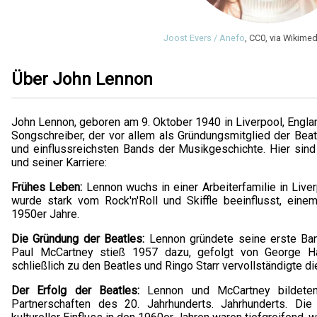
Joost Evers / Anefo
, CC0, via Wikim
Über John Lennon
John Lennon, geboren am 9. Oktober 1940 in Liverpool, Engla
Songschreiber, der vor allem als Gründungsmitglied der Beatl
und einflussreichsten Bands der Musikgeschichte. Hier sin
und seiner Karriere:
Frühes Leben:
Lennon wuchs in einer Arbeiterfamilie in Live
wurde stark vom Rock'n'Roll und Skiffle beeinflusst, eine
1950er Jahre.
Die Gründung der Beatles:
Lennon gründete seine erste Ban
Paul McCartney stieß 1957 dazu, gefolgt von George Ha
schließlich zu den Beatles und Ringo Starr vervollständigte di
Der Erfolg der Beatles:
Lennon und McCartney bildeten 
Partnerschaften des 20. Jahrhunderts. Jahrhunderts. Die