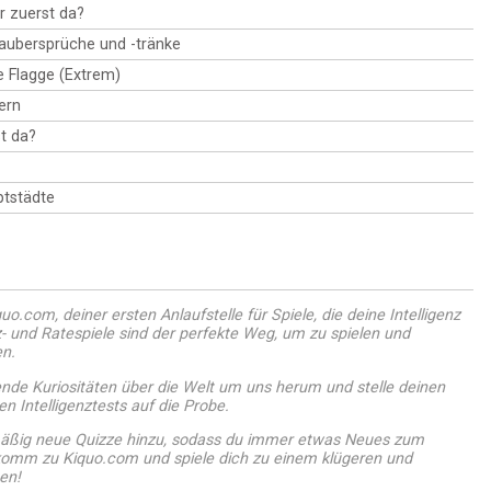
r zuerst da?
Zaubersprüche und -tränke
ie Flagge (Extrem)
ern
t da?
tstädte
o.com, deiner ersten Anlaufstelle für Spiele, die deine Intelligenz
- und Ratespiele sind der perfekte Weg, um zu spielen und
en.
ende Kuriositäten über die Welt um uns herum und stelle deinen
n Intelligenztests auf die Probe.
ßig neue Quizze hinzu, sodass du immer etwas Neues zum
 komm zu Kiquo.com und spiele dich zu einem klügeren und
en!