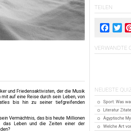
TEILEN
Facebook
Twit
VERWANDTE Q
NEUESTE QUI
ker und Friedensaktivisten, der die Musik
 mit auf eine Reise durch sein Leben, von
Sport: Was wa
les bis hin zu seiner tiefgreifenden
Literatur Zitat
sein Vermächtnis, das bis heute Millionen
Ägyptische My
t, das Leben und die Zeiten einer der
Welche Art vo
nden?