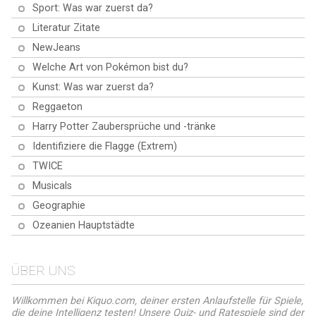
Sport: Was war zuerst da?
Fordere dich selbst heraus und
Weisheiten. Eine einzigartige
beherrsche dieses zeitlose
entdecke die Legenden der
Möglichkeit, Geschichten zu
System. Fang jetzt an und werde
Literatur Zitate
Götter, Göttinnen und
erforschen und sich mit ihnen zu
ein Experte für römische Zahlen!
mystischen Symbole. Bereit zum
verbinden, die das Leben prägen.
NewJeans
Erforschen? Dann fang jetzt an!
Bist du bereit für eine
Welche Art von Pokémon bist du?
Herausforderung? Los geht's!
Kunst: Was war zuerst da?
Reggaeton
Harry Potter Zaubersprüche und -tränke
Identifiziere die Flagge (Extrem)
TWICE
Musicals
Geographie
Ozeanien Hauptstädte
ÜBER UNS
Willkommen bei Kiquo.com, deiner ersten Anlaufstelle für Spiele,
die deine Intelligenz testen! Unsere Quiz- und Ratespiele sind der