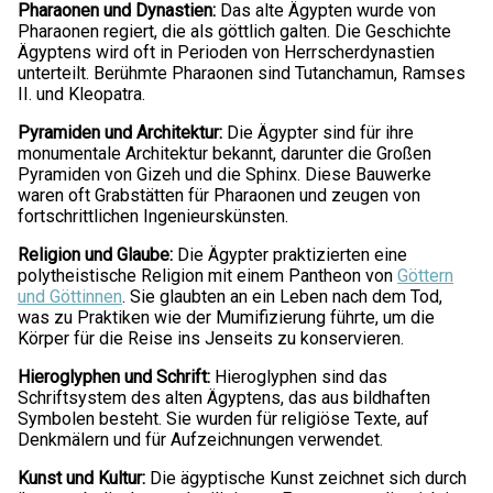
Pharaonen und Dynastien:
Das alte Ägypten wurde von
Pharaonen regiert, die als göttlich galten. Die Geschichte
Ägyptens wird oft in Perioden von Herrscherdynastien
unterteilt. Berühmte Pharaonen sind Tutanchamun, Ramses
II. und Kleopatra.
Pyramiden und Architektur:
Die Ägypter sind für ihre
monumentale Architektur bekannt, darunter die Großen
Pyramiden von Gizeh und die Sphinx. Diese Bauwerke
waren oft Grabstätten für Pharaonen und zeugen von
fortschrittlichen Ingenieurskünsten.
Religion und Glaube:
Die Ägypter praktizierten eine
polytheistische Religion mit einem Pantheon von
Göttern
und Göttinnen
. Sie glaubten an ein Leben nach dem Tod,
was zu Praktiken wie der Mumifizierung führte, um die
Körper für die Reise ins Jenseits zu konservieren.
Hieroglyphen und Schrift:
Hieroglyphen sind das
Schriftsystem des alten Ägyptens, das aus bildhaften
Symbolen besteht. Sie wurden für religiöse Texte, auf
Denkmälern und für Aufzeichnungen verwendet.
Kunst und Kultur:
Die ägyptische Kunst zeichnet sich durch