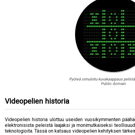
Pyöreä simuloitu kuvakaappaus pelist
Public domain
Videopelien historia
Videopelien historia ulottuu useiden vuosikymmenten päähän,
elektronisista peleistä laajaksi ja monimutkaiseksi teollisuud
teknologioita. Tässä on katsaus videopelien kehityksen tärkeim