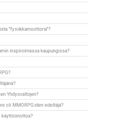
ista "fysiikkamoottoria"?
iamin inspiroimassa kaupungissa?
ORPG?
ltäjänä?
isen Yhdysvaltojen?
enre oli MMORPG:iden edeltäjä?
n käyttöönottoa?