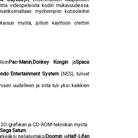
auttia videopeleistä kodin mukavuudessa.
livalikoimaltaan myöhempiin konsoleihin
lkaisun myötä, jolloin käyttöön otettiin
loin
Pac-Manin
,
Donkey Kongin
ja
Space
endo Entertainment System
(NES), tulivat
misen uudelleen ja siitä tuli yksi kaikkien
ti 3D-grafiikan ja CD-ROM-tekniikan myötä.
Sega Saturn
.
rkeäksi pelialustaksi
Doomin
ja
Half-Lifen