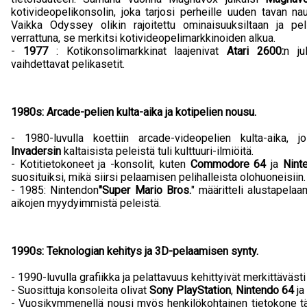
kotivideopelikonsolin, joka tarjosi perheille uuden tavan n
Vaikka Odyssey olikin rajoitettu ominaisuuksiltaan ja pe
verrattuna, se merkitsi kotivideopelimarkkinoiden alkua.
-
1977
: Kotikonsolimarkkinat laajenivat
Atari 2600:
n ju
vaihdettavat pelikasetit.
1980s: Arcade-pelien kulta-aika ja kotipelien nousu.
- 1980-luvulla koettiin arcade-videopelien kulta-aika, jol
Invadersin
kaltaisista peleistä tuli kulttuuri-ilmiöitä.
- Kotitietokoneet ja -konsolit, kuten
Commodore 64
ja
Nint
suosituiksi, mikä siirsi pelaamisen pelihalleista olohuoneisiin.
- 1985: Nintendon
"Super Mario Bros.
" määritteli alustapelaa
aikojen myydyimmistä peleistä.
1990s: Teknologian kehitys ja 3D-pelaamisen synty.
- 1990-luvulla grafiikka ja pelattavuus kehittyivät merkittäväs
- Suosittuja konsoleita olivat
Sony PlayStation
,
Nintendo 64
ja
- Vuosikymmenellä nousi myös henkilökohtainen tietokone tä