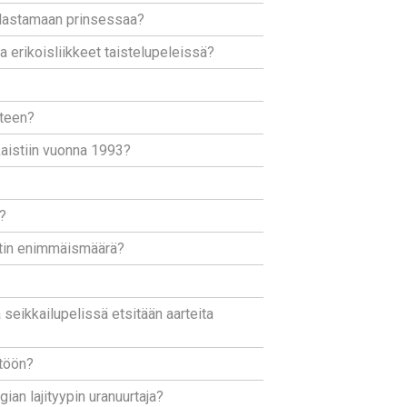
pelastamaan prinsessaa?
a erikoisliikkeet taistelupeleissä?
tteen?
kaistiin vuonna 1993?
?
stin enimmäismäärä?
seikkailupelissä etsitään aarteita
stöön?
ian lajityypin uranuurtaja?