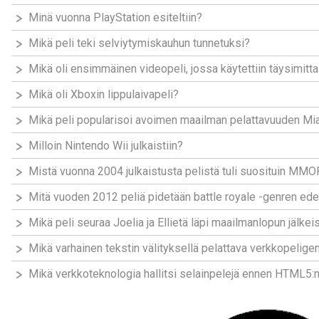
Minä vuonna PlayStation esiteltiin?
Mikä peli teki selviytymiskauhun tunnetuksi?
Mikä oli ensimmäinen videopeli, jossa käytettiin täysimitta
Mikä oli Xboxin lippulaivapeli?
Mikä peli popularisoi avoimen maailman pelattavuuden M
Milloin Nintendo Wii julkaistiin?
Mistä vuonna 2004 julkaistusta pelistä tuli suosituin MM
Mitä vuoden 2012 peliä pidetään battle royale -genren ede
Mikä peli seuraa Joelia ja Ellietä läpi maailmanlopun jälke
Mikä varhainen tekstin välityksellä pelattava verkkopelig
Mikä verkkoteknologia hallitsi selainpelejä ennen HTML5: