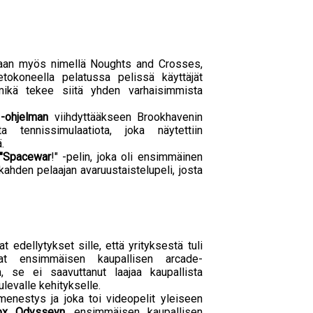
etaan myös nimellä Noughts and Crosses,
tokoneella pelatussa pelissä käyttäjät
 mikä tekee siitä yhden varhaisimmista
 -ohjelman
viihdyttääkseen Brookhavenin
sta tennissimulaatiota, joka näytettiin
.
"Spacewar
!" -pelin, joka oli ensimmäinen
 kahden pelaajan avaruustaistelupeli, josta
 edellytykset sille, että yrityksestä tuli
ivat ensimmäisen kaupallisen arcade-
n, se ei saavuttanut laajaa kaupallista
levalle kehitykselle.
n menestys ja joka toi videopelit yleiseen
ox Odysseyn
, ensimmäisen kaupallisen