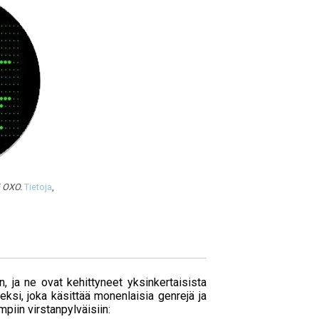
ä OXO.
Tietoja
,
 ja ne ovat kehittyneet yksinkertaisista
eksi, joka käsittää monenlaisia genrejä ja
piin virstanpylväisiin: