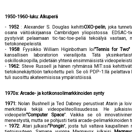
1950-1960-luku: Alkuperä
-
1952
: Alexander S. Douglas kehitti
OXO-pelin
, joka tunn
osana väitöskirjaansa Cambridgen yliopistossa. EDSAC-tie
pystyivät pelaamaan tic-tac-toe-peliä tekoälyä vastaan,
tietokonepeleistä.
-
1958
: Fyysikko William Higinbotham loi
"Tennis for Two"
kansallisen laboratorion vierailijoita. Tätä yksinkertai
oskilloskoopilla, pidetään yhtenä ensimmäisistä videopeleistä
-
1962:
Steve Russell ja hänen ryhmänsä MIT:ssä kehittivät
tietokonekäyttöön tarkoitettu peli. Se oli PDP-1:llä pelattava
tuli suosittu akateemisissa ympäristöissä.
1970s: Arcade- ja kotikonsolimarkkinoiden synty
1971:
Nolan Bushnell ja Ted Dabney perustivat Atarin ja loivat
merkittävä tekijä videopeliteollisuudessa. He julkais
videopelin
"Computer Space
". Vaikka se oli innovatiivine
menestystä, mutta se pohjusti tietä arcade-pelimarkkinoiden tu
- 1972:
Atari julkaisi
"Pongin
", josta tuli valtava kaupalline
tietoisuuteen. Samana vuonna Magnavox julkaisi
Magnav