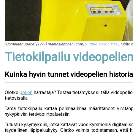
"Computer Space" (1971) mainoslehtinen (crop)
Nutting Associates
, Public
Tietokilpailu videopelien
Kuinka hyvin tunnet videopelien histori
Oletko
pelien
harrastaja? Testaa tietämyksesi tällä videopelie
tietovisalla.
Tämä tietokilpailu kattaa pelimaailmaa määrittäneet virstanp
nykypäivän teräväpiirtoalueisiin.
Tutustu kysymyksiin, jotka kattavat vuosikymmeniä digitaalise
täydellinen läpipeluukyky. Oletko valmis todistamaan, että hal