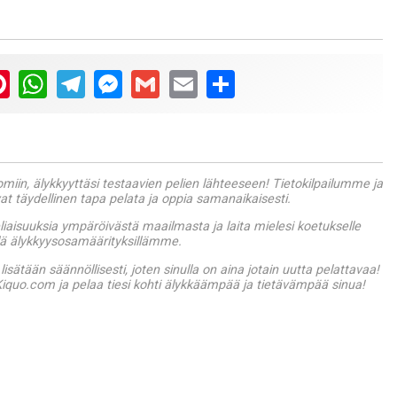
ter
Pinterest
WhatsApp
Telegram
Messenger
Gmail
Email
Share
miin, älykkyyttäsi testaavien pelien lähteeseen! Tietokilpailumme ja
at täydellinen tapa pelata ja oppia samanaikaisesti.
liaisuuksia ympäröivästä maailmasta ja laita mielesi koetukselle
llä älykkyysosamäärityksillämme.
 lisätään säännöllisesti, joten sinulla on aina jotain uutta pelattavaa!
e Kiquo.com ja pelaa tiesi kohti älykkäämpää ja tietävämpää sinua!