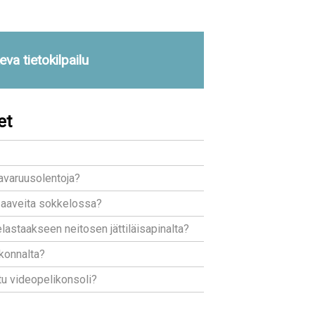
va tietokilpailu
et
avaruusolentoja?
a aaveita sokkelossa?
lastaakseen neitosen jättiläisapinalta?
konnalta?
tu videopelikonsoli?