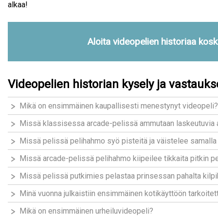
alkaa!
Aloita videopelien historiaa koske
Videopelien historian kysely ja vastauks
Mikä on ensimmäinen kaupallisesti menestynyt videopeli?
Missä klassisessa arcade-pelissä ammutaan laskeutuvia 
Missä pelissä pelihahmo syö pisteitä ja väistelee samall
Missä arcade-pelissä pelihahmo kiipeilee tikkaita pitkin pe
Missä pelissä putkimies pelastaa prinsessan pahalta kilpi
Minä vuonna julkaistiin ensimmäinen kotikäyttöön tarkoitet
Mikä on ensimmäinen urheiluvideopeli?