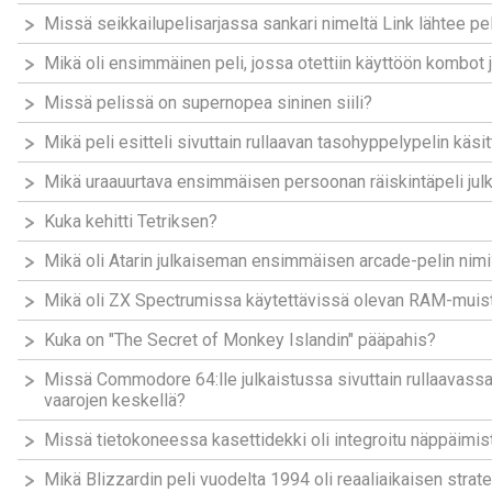
Missä seikkailupelisarjassa sankari nimeltä Link lähtee 
Mikä oli ensimmäinen peli, jossa otettiin käyttöön kombot j
Missä pelissä on supernopea sininen siili?
Mikä peli esitteli sivuttain rullaavan tasohyppelypelin käsi
Mikä uraauurtava ensimmäisen persoonan räiskintäpeli jul
Kuka kehitti Tetriksen?
Mikä oli Atarin julkaiseman ensimmäisen arcade-pelin nimi
Mikä oli ZX Spectrumissa käytettävissä olevan RAM-mui
Kuka on "The Secret of Monkey Islandin" pääpahis?
Missä Commodore 64:lle julkaistussa sivuttain rullaavassa 
vaarojen keskellä?
Missä tietokoneessa kasettidekki oli integroitu näppäimi
Mikä Blizzardin peli vuodelta 1994 oli reaaliaikaisen strateg