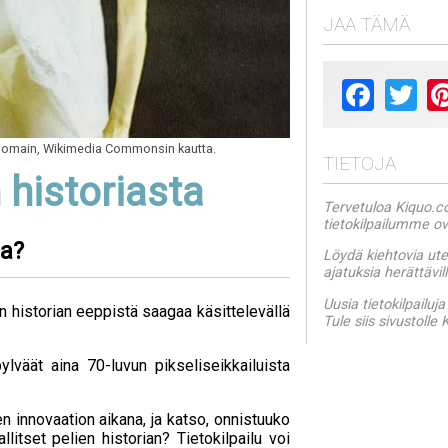
JAA TÄMÄ
Facebook
Twit
 domain, Wikimedia Commonsin kautta.
TIETOJA
 historiasta
Tervetuloa Kiquo.co
tietokilpailumme ov
aa?
Löydä kiehtovia ute
ajatuksia herättävi
Uusia tietokilpailuja
n historian eeppistä saagaa käsittelevällä
Tule siis sivustoll
ylväät aina 70-luvun pikseliseikkailuista
n innovaation aikana, ja katso, onnistuuko
litset pelien historian? Tietokilpailu voi