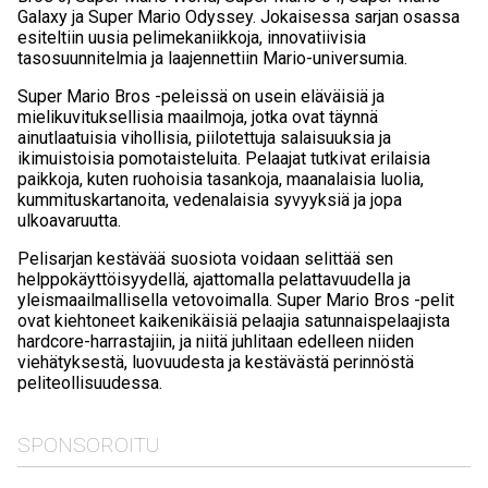
Galaxy ja Super Mario Odyssey. Jokaisessa sarjan osassa
esiteltiin uusia pelimekaniikkoja, innovatiivisia
tasosuunnitelmia ja laajennettiin Mario-universumia.
Super Mario Bros -peleissä on usein eläväisiä ja
mielikuvituksellisia maailmoja, jotka ovat täynnä
ainutlaatuisia vihollisia, piilotettuja salaisuuksia ja
ikimuistoisia pomotaisteluita. Pelaajat tutkivat erilaisia
paikkoja, kuten ruohoisia tasankoja, maanalaisia luolia,
kummituskartanoita, vedenalaisia syvyyksiä ja jopa
ulkoavaruutta.
Pelisarjan kestävää suosiota voidaan selittää sen
helppokäyttöisyydellä, ajattomalla pelattavuudella ja
yleismaailmallisella vetovoimalla. Super Mario Bros -pelit
ovat kiehtoneet kaikenikäisiä pelaajia satunnaispelaajista
hardcore-harrastajiin, ja niitä juhlitaan edelleen niiden
viehätyksestä, luovuudesta ja kestävästä perinnöstä
peliteollisuudessa.
SPONSOROITU