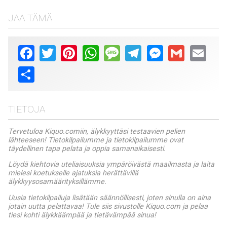
JAA TÄMÄ
Facebook
Twitter
Pinterest
WhatsApp
Message
Telegram
Messenger
Gmail
Email
Share
TIETOJA
Tervetuloa Kiquo.comiin, älykkyyttäsi testaavien pelien
lähteeseen! Tietokilpailumme ja tietokilpailumme ovat
täydellinen tapa pelata ja oppia samanaikaisesti.
Löydä kiehtovia uteliaisuuksia ympäröivästä maailmasta ja laita
mielesi koetukselle ajatuksia herättävillä
älykkyysosamäärityksillämme.
Uusia tietokilpailuja lisätään säännöllisesti, joten sinulla on aina
jotain uutta pelattavaa! Tule siis sivustolle Kiquo.com ja pelaa
tiesi kohti älykkäämpää ja tietävämpää sinua!