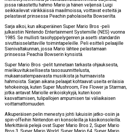
jossa rakastettu hahmo Mario ja hänen veljensä Luigi
seikkailevat värikkäissä maailmoissa, voittavat esteitä ja
pelastavat prinsessa Peachin paholaiselta Bowserilta.
Sarja alkoi, kun alkuperäinen Super Mario Bros -peli
julkaistiin Nintendo Entertainment Systemille (NES) vuonna
1985. Se mullisti tasohyppelygenren ja asetti standardin
sivuttaisselattaville toimintapeleille. Peli esitteli pelaajille
Sienivaltakunnan, jossa Mario lähtee pelastamaan
prinsessa Peachia Bowserin kynsistä.
Super Mario Bros -pelit tunnetaan tarkasta ohjauksesta,
mielikuvituksellisesta tasosuunnittelusta,
mukaansatempaavasta musiikista ja hurmaavista
hahmoista. Sarjan aikana pelaajat kohtaavat useita erilaisia
tehokeinoja, kuten Super Mushroom, Fire Flower ja Starman,
jotka antavat Mariolle erikoiskykyjä, kuten koon
kasvattamisen, tulipallojen ampumisen tai väliaikaisen
voittamattomuuden.
Alkuperäisen pelin menestys johti lukuisiin jatko-osiin ja
spin-offeihin Nintendon eri konsoleilla ja käsikonsoleilla.
Merkittäviä pelejä ovat Super Mario Bros 2, Super Mario
Bros 3, Super Mario World, Super Mario 64, Super Mario