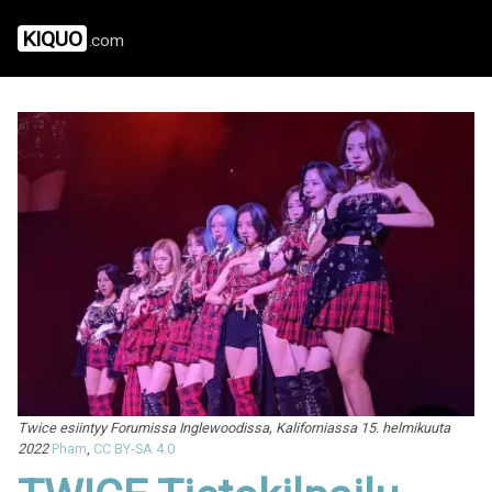
KIQUO
.com
Twice esiintyy Forumissa Inglewoodissa, Kaliforniassa 15. helmikuuta
2022
Pham
,
CC BY-SA 4.0