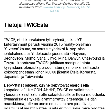
kiertueensa aikana Fort Worthin Dickies Arenalla 22.
helmikuuta 2022.
Steven Anthony Hammock
,
CC BY-
SA 4.0
.
Tietoja TWICEsta
TWICE, eteläkorealainen tyttöryhmä, jonka JYP
Entertainment perusti vuonna 2015 reality-ohjelman
"Sixteen" kautta, on noussut yhdeksi K-pop-alan
johtohahmoista. Yhdeksästä jäsenestä - Nayeon,
Jeongyeon, Momo, Sana, Jihyo, Mina, Dahyun, Chaeyoung ja
Tzuyu - koostuvaa TWICEa juhlitaan monipuolisista
kyvyistään, eloisista persoonistaan ja monikansallisesta
kokoonpanostaan, johon kuuluu jäseniä Etelä-Koreasta,
Japanista ja Taiwanista.
Debyyttinsä jälkeen, kun he debytoivat energisellä
kappaleella "Like OOH-AHHH", TWICE on valloittanut
yleisönsä ainutlaatuisella sekoituksella tarttuvia melodioita,
dynaamisia esityksiä ja ymmärrettäviä teemoja. Heidän
musiikkinsa, jolle on usein ominaista sen piristävät ja
positiiviset viestit, kattaa useita eri tyylilajeja, mikä osoittaa