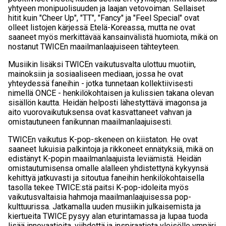
yhtyeen monipuolisuuden ja laajan vetovoiman. Sellaiset
hitit kuin "Cheer Up", "TT", "Fancy" ja "Feel Special" ovat
olleet listojen kärjessä Etelä-Koreassa, mutta ne ovat
saaneet myös merkittävää kansainvälistä huomiota, mikä on
nostanut TWICEn maailmanlaajuiseen tähteyteen.
Musiikin lisäksi TWICEn vaikutusvalta ulottuu muotiin,
mainoksiin ja sosiaaliseen mediaan, jossa he ovat
yhteydessä faneihin - jotka tunnetaan kollektiivisesti
nimellä ONCE - henkilökohtaisen ja kulissien takana olevan
sisällön kautta. Heidän helposti lähestyttävä imagonsa ja
aito vuorovaikutuksensa ovat kasvattaneet vahvan ja
omistautuneen fanikunnan maailmanlaajuisesti.
TWICEn vaikutus K-pop-skeneen on kiistaton. He ovat
saaneet lukuisia palkintoja ja rikkoneet ennätyksiä, mikä on
edistänyt K-popin maailmanlaajuista leviämistä. Heidän
omistautumisensa omalle alalleen yhdistettynä kykyynsä
kehittyä jatkuvasti ja sitoutua faneihin henkilökohtaisella
tasolla tekee TWICE:stä paitsi K-pop-idoleita myös
vaikutusvaltaisia hahmoja maailmanlaajuisessa pop-
kulttuurissa. Jatkamalla uuden musiikin julkaisemista ja
kiertueita TWICE pysyy alan eturintamassa ja lupaa tuoda
lisää innovaatioita, viihdettä ja inspiraatiota yleisölle ympäri