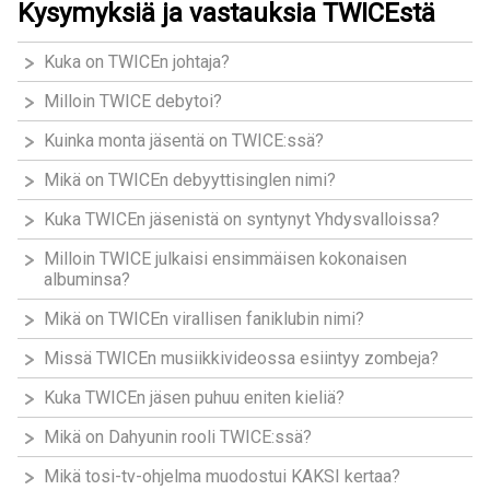
Kysymyksiä ja vastauksia TWICEstä
Kuka on TWICEn johtaja?
Milloin TWICE debytoi?
Kuinka monta jäsentä on TWICE:ssä?
Mikä on TWICEn debyyttisinglen nimi?
Kuka TWICEn jäsenistä on syntynyt Yhdysvalloissa?
Milloin TWICE julkaisi ensimmäisen kokonaisen
albuminsa?
Mikä on TWICEn virallisen faniklubin nimi?
Missä TWICEn musiikkivideossa esiintyy zombeja?
Kuka TWICEn jäsen puhuu eniten kieliä?
Mikä on Dahyunin rooli TWICE:ssä?
Mikä tosi-tv-ohjelma muodostui KAKSI kertaa?