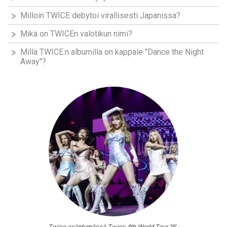
Milloin TWICE debytoi virallisesti Japanissa?
Mikä on TWICEn valotikun nimi?
Millä TWICE:n albumilla on kappale "Dance the Night
Away"?
Twice esiintymässä Twice 4th World Tour 'III' -