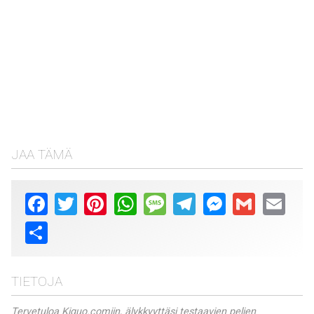
JAA TÄMÄ
Facebook
Twitter
Pinterest
WhatsApp
Message
Telegram
Messenger
Gmail
Email
Share
TIETOJA
Tervetuloa Kiquo.comiin, älykkyyttäsi testaavien pelien