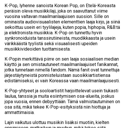
K-Pop, lyhenne sanoista Korean Pop, on Etelä-Koreasta
peräisin oleva musiikkilaji, joka on saavuttanut viime
vuosina valtavan maailmanlaajuisen suosion. Sille on
ominaista audiovisuaalisten elementtien laaja kirjo, ja siinä
sekoittuu usein eri tyylilajeja, kuten popia, hiphopia, R&B:tä
ja elektronista musiikkia. K-Pop on tunnettu hyvin
synkronoiduista tanssirutiineista, muodikkaasta ja usein
värikkäästä tyylistä sekä visuaalisesti upeiden
musiikkivideoiden tuottamisesta.
K-Popin merkittävä piirre on sen laaja sosiaalisen median
käyttö ja sen omistautuneet maailmanlaajuiset fanikannat,
jotka tunnetaan nimellä fandom. Nämä fanit ovat tunnettuja
järjestäytyneistä ponnisteluistaan suosikkiartistiensa
edistämiseksi, ei vain Koreassa vaan maailmanlaajuisesti.
K-Pop-yhtyeet ja sooloartistit harjoittelevat usein tiukasti
laulua, tanssia ja muita esiintymisen osa-alueita, joskus
jopa vuosia, ennen debyyttiään. Tämä valmistautuminen on
osa sitä, mikä tekee K-Pop-esityksistä niin hiottuja ja
ammattimaisia.
Lajin vaikutus ulottuu musiikin lisäksi muotiin, kielten
oppimiseen, matkailuun ja muuhun, mikä tekee siitä