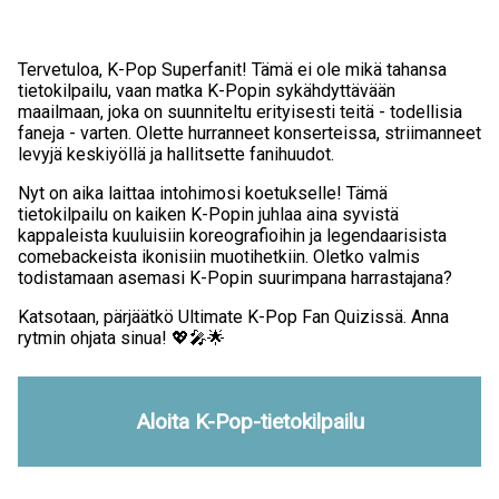
Tervetuloa, K-Pop Superfanit! Tämä ei ole mikä tahansa
tietokilpailu, vaan matka K-Popin sykähdyttävään
maailmaan, joka on suunniteltu erityisesti teitä - todellisia
faneja - varten. Olette hurranneet konserteissa, striimanneet
levyjä keskiyöllä ja hallitsette fanihuudot.
Nyt on aika laittaa intohimosi koetukselle! Tämä
tietokilpailu on kaiken K-Popin juhlaa aina syvistä
kappaleista kuuluisiin koreografioihin ja legendaarisista
comebackeista ikonisiin muotihetkiin. Oletko valmis
todistamaan asemasi K-Popin suurimpana harrastajana?
Katsotaan, pärjäätkö Ultimate K-Pop Fan Quizissä. Anna
rytmin ohjata sinua! 💖🎤🌟
Aloita K-Pop-tietokilpailu