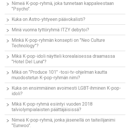
Nimeä K-pop-ryhmä, joka tunnetaan kappaleestaan
"Psycho".
Kuka on Astro-yhtyeen päävokalisti?
Minä vuonna tyttöryhmä ITZY debytoi?
Minkä K-pop-ryhmän konsepti on "Neo Culture
Technology"?
Mikä K-pop-idoli näytteli korealaisessa draamassa
"Hotel Del Luna"?
Mikä on "Produce 101" -tosi-tv-ohjelman kautta
muodostetun K-pop-ryhmän nimi?
Kuka on ensimmäinen avoimesti LGBT-ihminen K-pop-
idoli?
Mikä K-pop-ryhmä esiintyi vuoden 2018
talviolympialaisten päättäjäisissä?
Nimeä K-pop-ryhmä, jonka jäsenellä on taiteilijanimi
"Eunwoo".