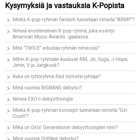
Kysymyksiä ja vastauksia K-Popista
Minkä K-pop-ryhmän fandom tunnetaan nimellä "ARMY"?
Nimeä ensimmäinen K-pop-ryhmä, joka esiintyi
American Music Awards -gaalassa.
Mitä "TWICE" edustaa ryhmän nimessä?
Mihin K-pop-ryhmään kuuluvat RM, Jin, Suga, J-Hope,
Jimin, V ja Jungkook?
Kuka on tyttöryhmä Red Velvetin johtaja?
Minä vuonna BIGBANG debytoi?
Nimeä EXO:n debyyttisingle.
Minkä K-pop-ryhmän konsepti tunnetaan nimellä "Girl
Crush"?
Mikä on Girls' Generationin debyyttisinglen nimi?
Minä vuonna SHINee debytoi?