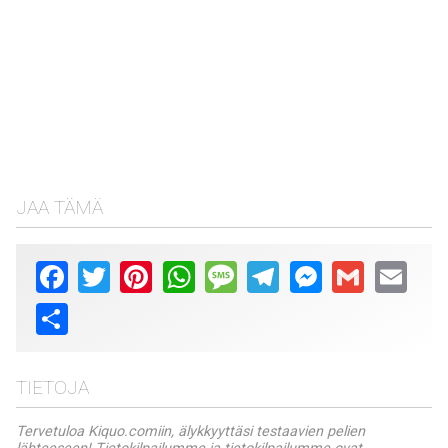
JAA TÄMÄ
Facebook
Twitter
Pinterest
WhatsApp
Message
Telegram
Messenger
Gmail
Email
Share
TIETOJA
Tervetuloa Kiquo.comiin, älykkyyttäsi testaavien pelien