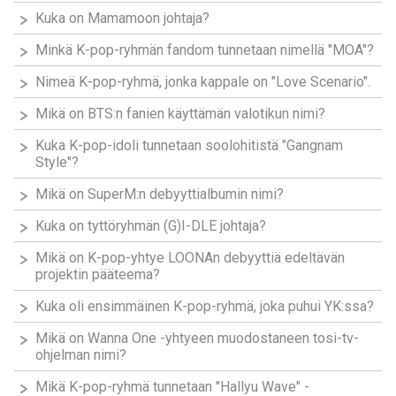
Kuka on Mamamoon johtaja?
Minkä K-pop-ryhmän fandom tunnetaan nimellä "MOA"?
Nimeä K-pop-ryhmä, jonka kappale on "Love Scenario".
Mikä on BTS:n fanien käyttämän valotikun nimi?
Kuka K-pop-idoli tunnetaan soolohitistä "Gangnam
Style"?
Mikä on SuperM:n debyyttialbumin nimi?
Kuka on tyttöryhmän (G)I-DLE johtaja?
Mikä on K-pop-yhtye LOONAn debyyttiä edeltävän
projektin pääteema?
Kuka oli ensimmäinen K-pop-ryhmä, joka puhui YK:ssa?
Mikä on Wanna One -yhtyeen muodostaneen tosi-tv-
ohjelman nimi?
Mikä K-pop-ryhmä tunnetaan "Hallyu Wave" -