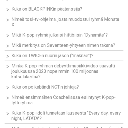
Kuka on BLACKPINKin päätanssija?
Nimeä tosi-tv-ohjelma, josta muodostui ryhmä Monsta
X.
Mikä K-pop-ryhmä julkaisi hittibiisin "Dynamite"?
Mikä merkitys on Seventeen-yhtyeen nimen takana?
Kuka on TWICEn nuorin jäsen ("maknae")?
Minkä K-pop-ryhmän debyyttimusiikkivideo saavutti
joulukuussa 2023 nopeimmin 100 miljoonaa
katselukertaa?
Kuka on poikabändi NCT:n johtaja?
Nimeä ensimmäinen Coachellassa esiintynyt K-pop-
tyttöryhmä.
Kuka K-pop-idoli tunnetaan lauseesta "Every day, every
night, LATATA"?