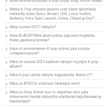
Millä nimellä kutsutaan K-pop-yhtye Stray Kidsin faneja?
Minkä K-Pop-yhtyeen jäsenet ovat olleet lähettiläitä
merkeille kuten Gucci, Armani, UGG, Louis Vuitton,
Burberry, Yves Saint Laurent, Celine, Chanel ja Dior?
Minä vuonna GOT7 debytoi?
Kuka BLACKPINKin jäsen puhuu sujuvasti englantia,
thaita, japania ja koreaa?
Kuka oli ensimmäinen K-pop-ryhmä, joka esiintyi
Lollapaloozassa?
Mikä on vuonna 2023 kaikkien aikojen myydyin K-pop-
albumi?
Mikä K-pop-ryhmä debytoi kappaleella "Adore U"?
Mikä on ATEEZin virallisen faniklubin nimi?
Mikä on Stray Kidsin tosi-tv-ohjelman nimi, joka
dokumentoi heidän debyyttiä edeltävää harjoitteluaan ja
haasteitaan?