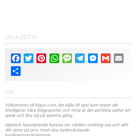
DELA DETTA
Facebook
Twitter
Pinterest
WhatsApp
Message
Telegram
Messenger
Gmail
Email
Share
OM
Välkommen till Kiquo.com, din källa till spel som testar din
intelligens! Våra frågesporter och trivia är det perfekta sättet att
spela och lära sig på samma gång.
Upptäck fascinerande kuriosa om världen omkring oss och sätt
ditt sinne på prov med våra tankeväckande
intelligensutvärderingar.