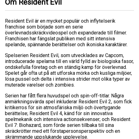
Om Resident Evil
Resident Evil är en mycket populär och inflytelserik
franchise som började som en serie
överlevnadsskräckvideospel och expanderade till filmer.
Franchisen har fängslat publiken med sitt intensiva
spelande, spännande berättelser och ikoniska karaktärer.
Spelserien Resident Evil, som utvecklades av Capcom,
introducerade spelarna till en värld fylld av biologiska fasor,
ondskefulla företag och en ständig kamp för överlevnad.
Spelet går ofta ut på att utforska mörka och kusliga miljöer,
lösa pussel och delta i intensiva strider mot olika typer av
muterade varelser och zombies.
Serien har fått flera huvudspel och spin-off-titlar. Några
anmärkningsvärda spel inkluderar Resident Evil 2, som fick
kritikerros för sin atmosfäriska miljö och övertygande
berättelse; Resident Evil 4, känd för sin innovativa
spelmekanik och intensiva actionsekvenser; och Resident
Evil 7: Biohazard, som förde serien tillbaka till sina
skräckrötter med ett förstapersonsperspektiv och en
skrämmande uppslukande upplevelse.