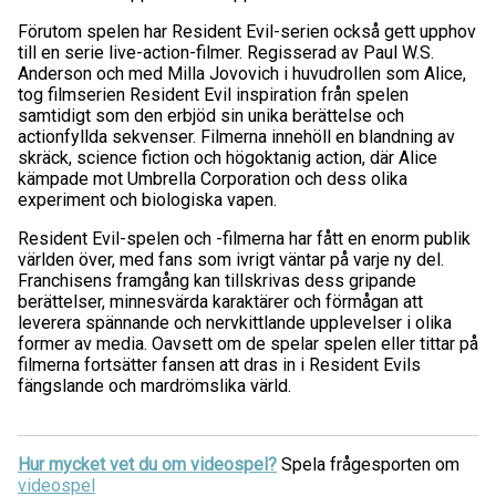
Förutom spelen har Resident Evil-serien också gett upphov
till en serie live-action-filmer. Regisserad av Paul W.S.
Anderson och med Milla Jovovich i huvudrollen som Alice,
tog filmserien Resident Evil inspiration från spelen
samtidigt som den erbjöd sin unika berättelse och
actionfyllda sekvenser. Filmerna innehöll en blandning av
skräck, science fiction och högoktanig action, där Alice
kämpade mot Umbrella Corporation och dess olika
experiment och biologiska vapen.
Resident Evil-spelen och -filmerna har fått en enorm publik
världen över, med fans som ivrigt väntar på varje ny del.
Franchisens framgång kan tillskrivas dess gripande
berättelser, minnesvärda karaktärer och förmågan att
leverera spännande och nervkittlande upplevelser i olika
former av media. Oavsett om de spelar spelen eller tittar på
filmerna fortsätter fansen att dras in i Resident Evils
fängslande och mardrömslika värld.
Hur mycket vet du om videospel?
Spela frågesporten om
videospel