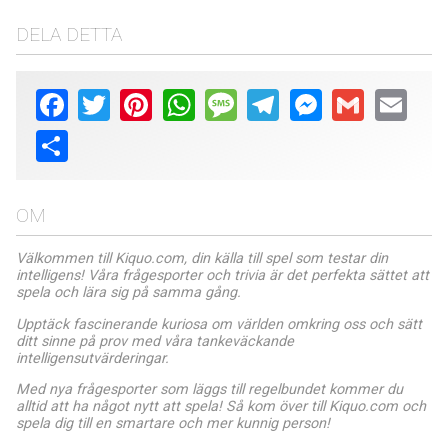
DELA DETTA
Facebook
Twitter
Pinterest
WhatsApp
Message
Telegram
Messenger
Gmail
Email
Share
OM
Välkommen till Kiquo.com, din källa till spel som testar din
intelligens! Våra frågesporter och trivia är det perfekta sättet att
spela och lära sig på samma gång.
Upptäck fascinerande kuriosa om världen omkring oss och sätt
ditt sinne på prov med våra tankeväckande
intelligensutvärderingar.
Med nya frågesporter som läggs till regelbundet kommer du
alltid att ha något nytt att spela! Så kom över till Kiquo.com och
spela dig till en smartare och mer kunnig person!