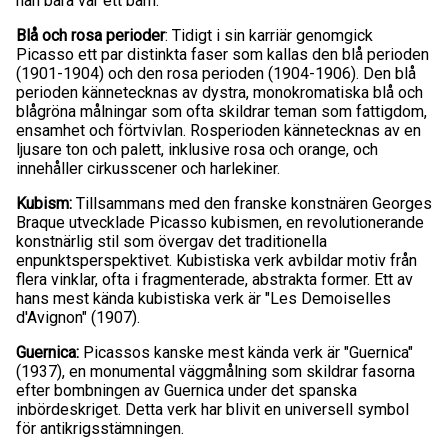
han bara var ett barn.
Blå och rosa perioder
: Tidigt i sin karriär genomgick
Picasso ett par distinkta faser som kallas den blå perioden
(1901-1904) och den rosa perioden (1904-1906). Den blå
perioden kännetecknas av dystra, monokromatiska blå och
blågröna målningar som ofta skildrar teman som fattigdom,
ensamhet och förtvivlan. Rosperioden kännetecknas av en
ljusare ton och palett, inklusive rosa och orange, och
innehåller cirkusscener och harlekiner.
Kubism:
Tillsammans med den franske konstnären Georges
Braque utvecklade Picasso kubismen, en revolutionerande
konstnärlig stil som övergav det traditionella
enpunktsperspektivet. Kubistiska verk avbildar motiv från
flera vinklar, ofta i fragmenterade, abstrakta former. Ett av
hans mest kända kubistiska verk är "Les Demoiselles
d'Avignon" (1907).
Guernica:
Picassos kanske mest kända verk är "Guernica"
(1937), en monumental väggmålning som skildrar fasorna
efter bombningen av Guernica under det spanska
inbördeskriget. Detta verk har blivit en universell symbol
för antikrigsstämningen.