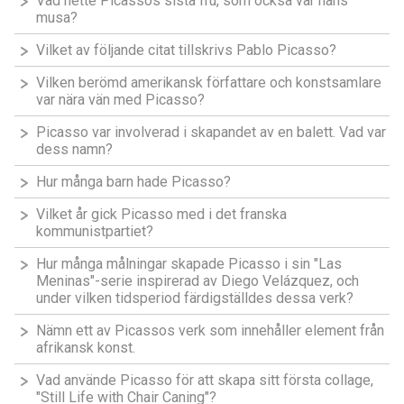
Vad hette Picassos sista fru, som också var hans
musa?
Vilket av följande citat tillskrivs Pablo Picasso?
Vilken berömd amerikansk författare och konstsamlare
var nära vän med Picasso?
Picasso var involverad i skapandet av en balett. Vad var
dess namn?
Hur många barn hade Picasso?
Vilket år gick Picasso med i det franska
kommunistpartiet?
Hur många målningar skapade Picasso i sin "Las
Meninas"-serie inspirerad av Diego Velázquez, och
under vilken tidsperiod färdigställdes dessa verk?
Nämn ett av Picassos verk som innehåller element från
afrikansk konst.
Vad använde Picasso för att skapa sitt första collage,
"Still Life with Chair Caning"?