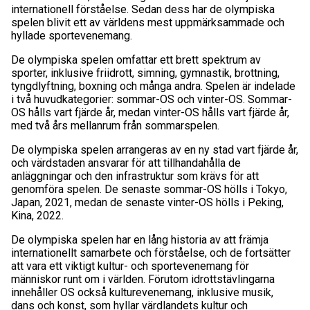
internationell förståelse. Sedan dess har de olympiska
spelen blivit ett av världens mest uppmärksammade och
hyllade sportevenemang.
De olympiska spelen omfattar ett brett spektrum av
sporter, inklusive friidrott, simning, gymnastik, brottning,
tyngdlyftning, boxning och många andra. Spelen är indelade
i två huvudkategorier: sommar-OS och vinter-OS. Sommar-
OS hålls vart fjärde år, medan vinter-OS hålls vart fjärde år,
med två års mellanrum från sommarspelen.
De olympiska spelen arrangeras av en ny stad vart fjärde år,
och värdstaden ansvarar för att tillhandahålla de
anläggningar och den infrastruktur som krävs för att
genomföra spelen. De senaste sommar-OS hölls i Tokyo,
Japan, 2021, medan de senaste vinter-OS hölls i Peking,
Kina, 2022.
De olympiska spelen har en lång historia av att främja
internationellt samarbete och förståelse, och de fortsätter
att vara ett viktigt kultur- och sportevenemang för
människor runt om i världen. Förutom idrottstävlingarna
innehåller OS också kulturevenemang, inklusive musik,
dans och konst, som hyllar värdlandets kultur och