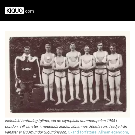
KIQUO
.com
Isländskt brottarlag (glíma) vid de olympiska sommarspelen 1908 i
London. Till vänster, i medeltida kläder, Jóhannes Jósefsson. Tredje från
vänster är Guðmundur Sigurjónsson.
Okänd författare. Allmän egendom,