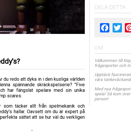
DELA DETTA
Facebook
Twit
OM
eddy's?
Välkommen till Kiquo
frågesporter och tr
Upptäck fascineran
r du redo att dyka in i den kusliga världen
våra tankeväckande 
enna spännande skräckspelserie? "Five
Med nya frågesporte
ch har fängslat spelare med sin unika
spela! Så kom över 
ump scares.
person!
r som täcker allt från spelmekanik och
ddy's hallar. Oavsett om du är expert på
 perfekta sättet att se hur väl du verkligen