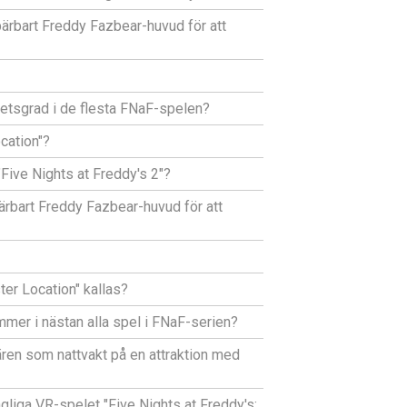
bärbart Freddy Fazbear-huvud för att
hetsgrad i de flesta FNaF-spelen?
cation"?
"Five Nights at Freddy's 2"?
ärbart Freddy Fazbear-huvud för att
ter Location" kallas?
mer i nästan alla spel i FNaF-serien?
tären som nattvakt på en attraktion med
ngliga VR-spelet "Five Nights at Freddy's: