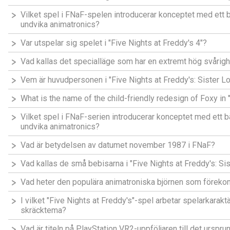
Vilket spel i FNaF-spelen introducerar konceptet med ett 
undvika animatronics?
Var utspelar sig spelet i "Five Nights at Freddy's 4"?
Vad kallas det specialläge som har en extremt hög svårig
Vem är huvudpersonen i "Five Nights at Freddy's: Sister Lo
What is the name of the child-friendly redesign of Foxy in 
Vilket spel i FNaF-serien introducerar konceptet med ett b
undvika animatronics?
Vad är betydelsen av datumet november 1987 i FNaF?
Vad kallas de små bebisarna i "Five Nights at Freddy's: Sis
Vad heter den populära animatroniska björnen som förekom
I vilket "Five Nights at Freddy's"-spel arbetar spelarkarak
skräcktema?
Vad är titeln på PlayStation VR2-uppföljaren till det urspru