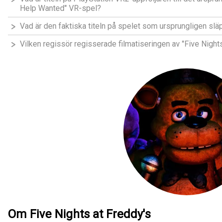
Help Wanted" VR-spel?
Vad är den faktiska titeln på spelet som ursprungligen s
Vilken regissör regisserade filmatiseringen av "Five Nigh
Om Five Nights at Freddy's