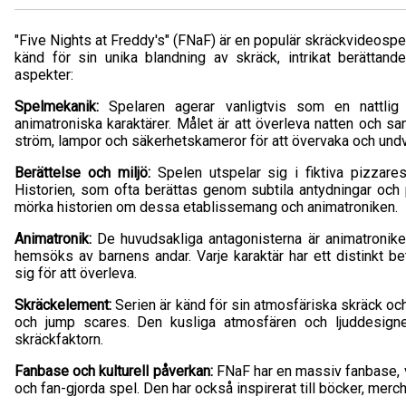
"Five Nights at Freddy's" (FNaF) är en populär skräckvideospe
känd för sin unika blandning av skräck, intrikat berättand
aspekter:
Spelmekanik:
Spelaren agerar vanligtvis som en nattlig
animatroniska karaktärer. Målet är att överleva natten och 
ström, lampor och säkerhetskameror för att övervaka och undv
Berättelse och miljö:
Spelen utspelar sig i fiktiva pizzare
Historien, som ofta berättas genom subtila antydningar och
mörka historien om dessa etablissemang och animatroniken.
Animatronik:
De huvudsakliga antagonisterna är animatronik
hemsöks av barnens andar. Varje karaktär har ett distinkt 
sig för att överleva.
Skräckelement:
Serien är känd för sin atmosfäriska skräck och
och jump scares. Den kusliga atmosfären och ljuddesignen
skräckfaktorn.
Fanbase och kulturell påverkan:
FNaF har en massiv fanbase, vil
och fan-gjorda spel. Den har också inspirerat till böcker, merc