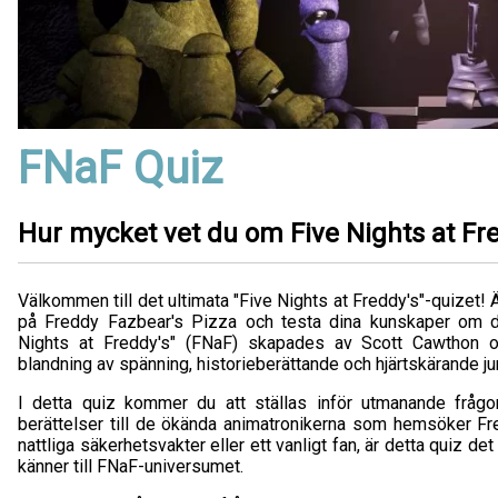
FNaF Quiz
Hur mycket vet du om Five Nights at Fr
Välkommen till det ultimata "Five Nights at Freddy's"-quizet! Ä
på Freddy Fazbear's Pizza och testa dina kunskaper om d
Nights at Freddy's" (FNaF) skapades av Scott Cawthon o
blandning av spänning, historieberättande och hjärtskärande j
I detta quiz kommer du att ställas inför utmanande frågo
berättelser till de ökända animatronikerna som hemsöker Fre
nattliga säkerhetsvakter eller ett vanligt fan, är detta quiz det
känner till FNaF-universumet.