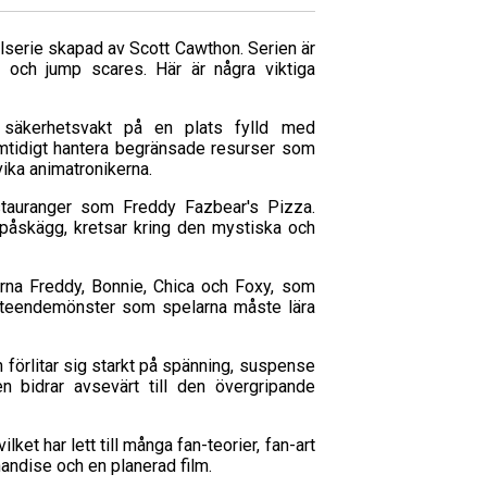
lserie skapad av Scott Cawthon. Serien är
e och jump scares. Här är några viktiga
 säkerhetsvakt på en plats fylld med
samtidigt hantera begränsade resurser som
ika animatronikerna.
stauranger som Freddy Fazbear's Pizza.
 påskägg, kretsar kring den mystiska och
erna Freddy, Bonnie, Chica och Foxy, som
beteendemönster som spelarna måste lära
 förlitar sig starkt på spänning, suspense
 bidrar avsevärt till den övergripande
ket har lett till många fan-teorier, fan-art
handise och en planerad film.