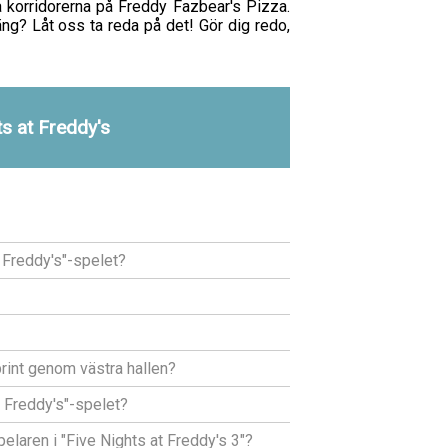
 korridorerna på Freddy Fazbear's Pizza.
ng? Låt oss ta reda på det! Gör dig redo,
ts at Freddy's
t Freddy's"-spelet?
sprint genom västra hallen?
t Freddy's"-spelet?
laren i "Five Nights at Freddy's 3"?