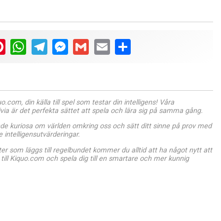
ter
Pinterest
WhatsApp
Telegram
Messenger
Gmail
Email
Share
.com, din källa till spel som testar din intelligens! Våra
ivia är det perfekta sättet att spela och lära sig på samma gång.
de kuriosa om världen omkring oss och sätt ditt sinne på prov med
intelligensutvärderingar.
r som läggs till regelbundet kommer du alltid att ha något nytt att
till Kiquo.com och spela dig till en smartare och mer kunnig