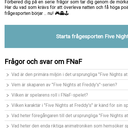
Förbered dig på en serie frågor som tar dig genom de mörka
Har du vad som krävs för att överleva natten och få höga poä
frågesporten börjar ... nu! 🎮👻🕹️
Starta frågesporten Five Nigh
Frågor och svar om FNaF
Vad är den primära miljön i det ursprungliga "Five Nights a
Vem är skaparen av "Five Nights at Freddy's"-serien?
Vilken är spelarens roll i FNaF-spelet?
Vilken karaktär i "Five Nights at Freddy's" är känd för sin 
Vad heter föregångaren till det ursprungliga "Five Nights a
Vad heter den enda riktiga animatroniken som hemsöker spe