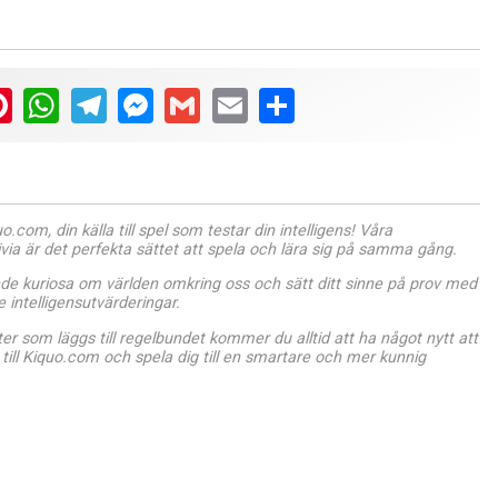
ter
Pinterest
WhatsApp
Telegram
Messenger
Gmail
Email
Share
.com, din källa till spel som testar din intelligens! Våra
ivia är det perfekta sättet att spela och lära sig på samma gång.
de kuriosa om världen omkring oss och sätt ditt sinne på prov med
intelligensutvärderingar.
r som läggs till regelbundet kommer du alltid att ha något nytt att
till Kiquo.com och spela dig till en smartare och mer kunnig