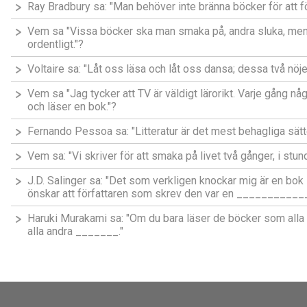
Ray Bradbury sa: "Man behöver inte bränna böcker för att 
Vem sa "Vissa böcker ska man smaka på, andra sluka, men 
ordentligt."?
Voltaire sa: "Låt oss läsa och låt oss dansa; dessa två nö
Vem sa "Jag tycker att TV är väldigt lärorikt. Varje gång någ
och läser en bok."?
Fernando Pessoa sa: "Litteratur är det mest behagliga sätt
Vem sa: "Vi skriver för att smaka på livet två gånger, i stun
J.D. Salinger sa: "Det som verkligen knockar mig är en bok 
önskar att författaren som skrev den var en ___________
Haruki Murakami sa: "Om du bara läser de böcker som alla 
alla andra _______."