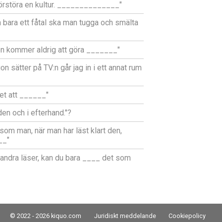
förstöra en kultur. ______________"
bara ett fåtal ska man tugga och smälta
jen kommer aldrig att göra _______"
on sätter på TV:n går jag in i ett annat rum
et att ______"
den och i efterhand."?
som man, när man har läst klart den,
__"
andra läser, kan du bara ____ det som
© 2022 - 2026 kiquo.com
Juridiskt meddelande
Cookiepolicy