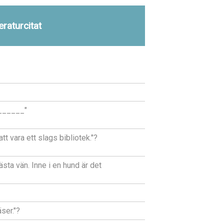
eraturcitat
_______"
tt vara ett slags bibliotek."?
ta vän. Inne i en hund är det
ser."?