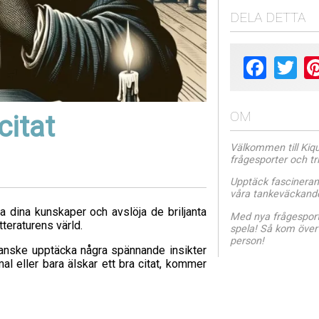
DELA DETTA
Facebook
Twit
OM
citat
Välkommen till Kiquo
frågesporter och tr
Upptäck fascineran
våra tankeväckande 
 dina kunskaper och avslöja de briljanta
Med nya frågesporte
teraturens värld.
spela! Så kom över 
person!
 kanske upptäcka några spännande insikter
 eller bara älskar ett bra citat, kommer