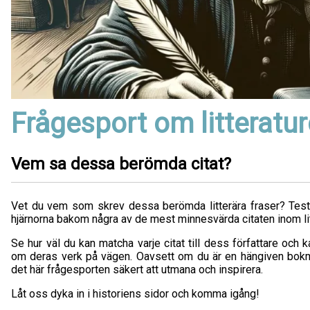
Frågesport om litteratur
Vem sa dessa berömda citat?
Vet du vem som skrev dessa berömda litterära fraser? Testa
hjärnorna bakom några av de mest minnesvärda citaten inom lit
Se hur väl du kan matcha varje citat till dess författare och
om deras verk på vägen. Oavsett om du är en hängiven bokmal
det här frågesporten säkert att utmana och inspirera.
Låt oss dyka in i historiens sidor och komma igång!