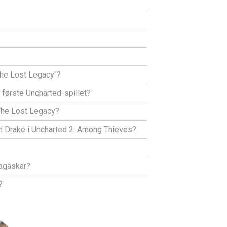
"The Lost Legacy"?
 første Uncharted-spillet?
 The Lost Legacy?
an Drake i Uncharted 2: Among Thieves?
dagaskar?
?