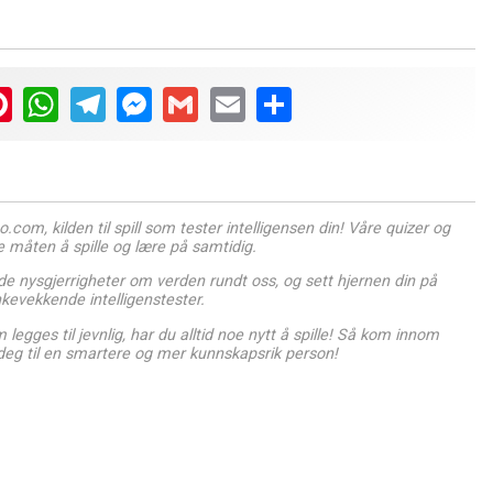
ter
Pinterest
WhatsApp
Telegram
Messenger
Gmail
Email
Share
com, kilden til spill som tester intelligensen din! Våre quizer og
e måten å spille og lære på samtidig.
e nysgjerrigheter om verden rundt oss, og sett hjernen din på
kevekkende intelligenstester.
egges til jevnlig, har du alltid noe nytt å spille! Så kom innom
deg til en smartere og mer kunnskapsrik person!