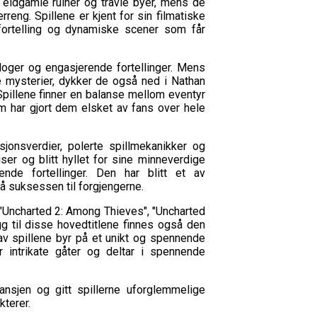
, eldgamle ruiner og travle byer, mens de
rreng. Spillene er kjent for sin filmatiske
efortelling og dynamiske scener som får
aloger og engasjerende fortellinger. Mens
e mysterier, dykker de også ned i Nathan
Spillene finner en balanse mellom eventyr
om har gjort dem elsket av fans over hele
sjonsverdier, polerte spillmekanikker og
iser og blitt hyllet for sine minneverdige
nde fortellinger. Den har blitt et av
på suksessen til forgjengerne.
 "Uncharted 2: Among Thieves", "Uncharted
egg til disse hovedtitlene finnes også den
 av spillene byr på et unikt og spennende
r intrikate gåter og deltar i spennende
ransjen og gitt spillerne uforglemmelige
kterer.