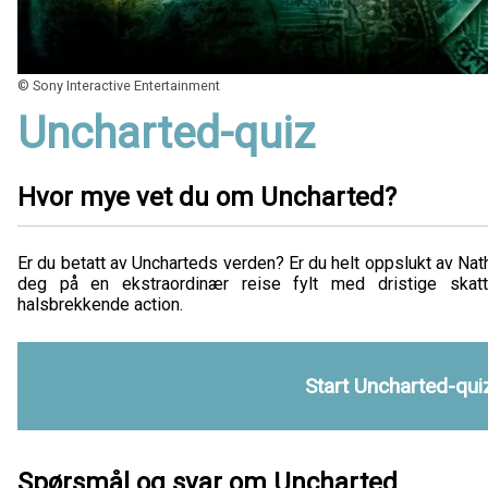
© Sony Interactive Entertainment
Uncharted-quiz
Hvor mye vet du om Uncharted?
Er du betatt av Uncharteds verden? Er du helt oppslukt av N
deg på en ekstraordinær reise fylt med dristige skatt
halsbrekkende action.
Start Uncharted-qui
Spørsmål og svar om Uncharted