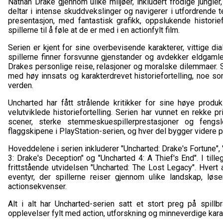
Nathan Drake gjennom ulike miljøer, inkludert frodige jungler
deltar i intense skuddvekslinger og navigerer i utfordrende te
presentasjon, med fantastisk grafikk, oppslukende histori
spillerne til å føle at de er med i en actionfylt film.
Serien er kjent for sine overbevisende karakterer, vittige di
spillerne finner forsvunne gjenstander og avdekker eldgaml
Drakes personlige reise, relasjoner og moralske dilemmaer. 
med høy innsats og karakterdrevet historiefortelling, noe s
verden.
Uncharted har fått strålende kritikker for sine høye produk
velutviklede historiefortelling. Serien har vunnet en rekke pr
scener, sterke stemmeskuespillerprestasjoner og fengsle
flaggskipene i PlayStation-serien, og hver del bygger videre 
Hoveddelene i serien inkluderer "Uncharted: Drake's Fortune",
3: Drake's Deception" og "Uncharted 4: A Thief's End". I till
frittstående utvidelsen "Uncharted: The Lost Legacy". Hvert
eventyr, der spillerne reiser gjennom ulike landskap, løse
actionsekvenser.
Alt i alt har Uncharted-serien satt et stort preg på spillb
opplevelser fylt med action, utforskning og minneverdige kara