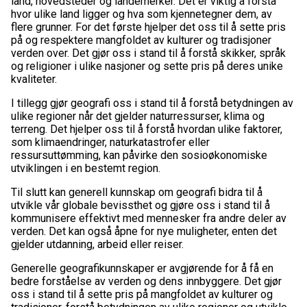
land, hovedsteder og landemerker. Det er viktig å forstå
hvor ulike land ligger og hva som kjennetegner dem, av
flere grunner. For det første hjelper det oss til å sette pris
på og respektere mangfoldet av kulturer og tradisjoner
verden over. Det gjør oss i stand til å forstå skikker, språk
og religioner i ulike nasjoner og sette pris på deres unike
kvaliteter.
I tillegg gjør geografi oss i stand til å forstå betydningen av
ulike regioner når det gjelder naturressurser, klima og
terreng. Det hjelper oss til å forstå hvordan ulike faktorer,
som klimaendringer, naturkatastrofer eller
ressursuttømming, kan påvirke den sosioøkonomiske
utviklingen i en bestemt region.
Til slutt kan generell kunnskap om geografi bidra til å
utvikle vår globale bevissthet og gjøre oss i stand til å
kommunisere effektivt med mennesker fra andre deler av
verden. Det kan også åpne for nye muligheter, enten det
gjelder utdanning, arbeid eller reiser.
Generelle geografikunnskaper er avgjørende for å få en
bedre forståelse av verden og dens innbyggere. Det gjør
oss i stand til å sette pris på mangfoldet av kulturer og