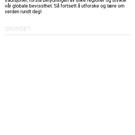
tradisjoner, forstå betydningen av ulike regioner og utvikle
vår globale bevissthet. Så fortsett å utforske og lære om
verden rundt deg!
SPONSET