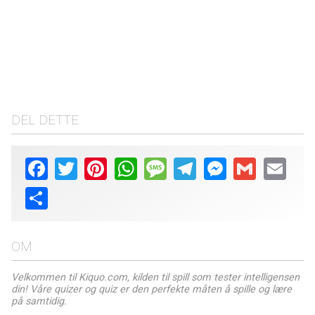
DEL DETTE
Facebook
Twitter
Pinterest
WhatsApp
Message
Telegram
Messenger
Gmail
Email
Share
OM
Velkommen til Kiquo.com, kilden til spill som tester intelligensen
din! Våre quizer og quiz er den perfekte måten å spille og lære
på samtidig.