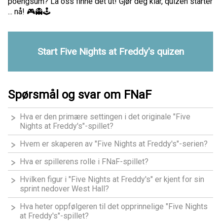
poengsum? La oss finne det ut! Gjør deg klar, quizen starter
... nå! 🎮👻🕹️
Start Five Nights at Freddy's quizen
Spørsmål og svar om FNaF
Hva er den primære settingen i det originale "Five
Nights at Freddy's"-spillet?
Hvem er skaperen av "Five Nights at Freddy's"-serien?
Hva er spillerens rolle i FNaF-spillet?
Hvilken figur i "Five Nights at Freddy's" er kjent for sin
sprint nedover West Hall?
Hva heter oppfølgeren til det opprinnelige "Five Nights
at Freddy's"-spillet?