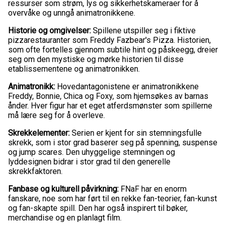
ressurser som strøm, lys og sikkerhetskameraer for å
overvåke og unngå animatronikkene.
Historie og omgivelser:
Spillene utspiller seg i fiktive
pizzarestauranter som Freddy Fazbear's Pizza. Historien,
som ofte fortelles gjennom subtile hint og påskeegg, dreier
seg om den mystiske og mørke historien til disse
etablissementene og animatronikken.
Animatronikk:
Hovedantagonistene er animatronikkene
Freddy, Bonnie, Chica og Foxy, som hjemsøkes av barnas
ånder. Hver figur har et eget atferdsmønster som spillerne
må lære seg for å overleve.
Skrekkelementer:
Serien er kjent for sin stemningsfulle
skrekk, som i stor grad baserer seg på spenning, suspense
og jump scares. Den uhyggelige stemningen og
lyddesignen bidrar i stor grad til den generelle
skrekkfaktoren.
Fanbase og kulturell påvirkning:
FNaF har en enorm
fanskare, noe som har ført til en rekke fan-teorier, fan-kunst
og fan-skapte spill. Den har også inspirert til bøker,
merchandise og en planlagt film.