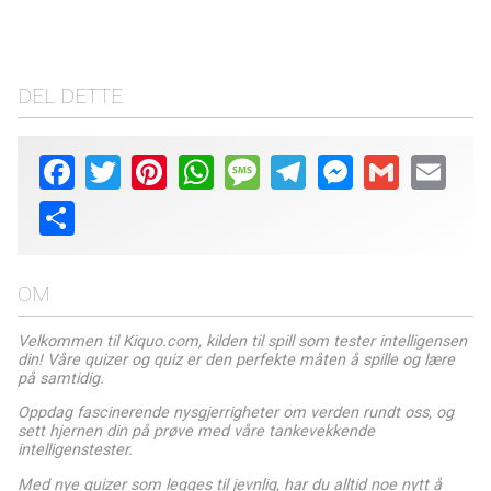
DEL DETTE
Facebook
Twitter
Pinterest
WhatsApp
Message
Telegram
Messenger
Gmail
Email
Share
OM
Velkommen til Kiquo.com, kilden til spill som tester intelligensen
din! Våre quizer og quiz er den perfekte måten å spille og lære
på samtidig.
Oppdag fascinerende nysgjerrigheter om verden rundt oss, og
sett hjernen din på prøve med våre tankevekkende
intelligenstester.
Med nye quizer som legges til jevnlig, har du alltid noe nytt å