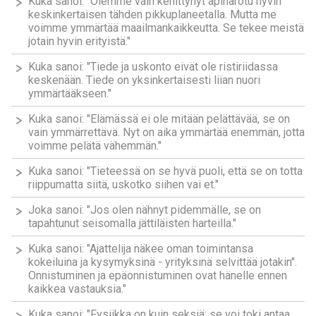
Kuka sanoi: "Olemme vain kehittynyt apinarotu hyvin
keskinkertaisen tähden pikkuplaneetalla. Mutta me
voimme ymmärtää maailmankaikkeutta. Se tekee meistä
jotain hyvin erityistä."
Kuka sanoi: "Tiede ja uskonto eivät ole ristiriidassa
keskenään. Tiede on yksinkertaisesti liian nuori
ymmärtääkseen."
Kuka sanoi: "Elämässä ei ole mitään pelättävää, se on
vain ymmärrettävä. Nyt on aika ymmärtää enemmän, jotta
voimme pelätä vähemmän."
Kuka sanoi: "Tieteessä on se hyvä puoli, että se on totta
riippumatta siitä, uskotko siihen vai et."
Joka sanoi: "Jos olen nähnyt pidemmälle, se on
tapahtunut seisomalla jättiläisten harteilla."
Kuka sanoi: "Ajattelija näkee oman toimintansa
kokeiluina ja kysymyksinä - yrityksinä selvittää jotakin".
Onnistuminen ja epäonnistuminen ovat hänelle ennen
kaikkea vastauksia."
Kuka sanoi: "Fysiikka on kuin seksiä: se voi toki antaa