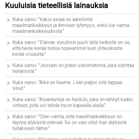
Kuuluisia tieteellisiä lainauksia
Kuka sanoi: "Kaksi asiaa on ääretöntä:
maailmankaikkeus ja ihmisen tyhmyys, enkä ole varma
maailmankaikkeudesta."
Kuka sanoi: "Elämän surullisin puoli tällä hetkellä on se,
että tiede kerää tietoa nopeammin kuin yhteiskunta
kerää viisautta."
Kuka sanoi: "Jossain on jotain uskomatonta, joka odottaa
tietämistä."
Kuka sanoi: "Aika on huume. Liian paljon sitä tappaa
sinut."
Kuka sanoi: "Asiantuntija on henkilö, joka on tehnyt kaikki
virheet, joita voi tehdä hyvin kapealla alalla."
Kuka sanoi: "Olen varma, että maailmankaikkeus on
täynnä älykästä elämää. Se on vain ollut liian älykästä
tullakseen tänne."