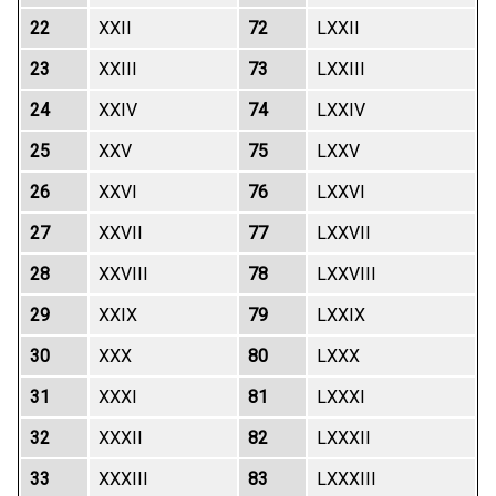
22
XXII
72
LXXII
23
XXIII
73
LXXIII
24
XXIV
74
LXXIV
25
XXV
75
LXXV
26
XXVI
76
LXXVI
27
XXVII
77
LXXVII
28
XXVIII
78
LXXVIII
29
XXIX
79
LXXIX
30
XXX
80
LXXX
31
XXXI
81
LXXXI
32
XXXII
82
LXXXII
33
XXXIII
83
LXXXIII