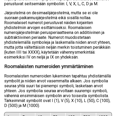
perustuvat seitsemään symboliin: I, V, X, L, C, D ja M.
Järjestelmä on desimaalijärjestelmä, mutta se ei ole
suoraan paikannusjärjestelmä eikä sisällä nollaa.
Roomalaiset numerot perustuvat näiden kirjainten
yhdistelmiin arvojen esittämiseksi. Roomalaisen
numerojärjestelmän perusperiaatteena on additiivinen ja
subtraktiivinen periaate. Numerot muodostetaan
yhdistelemällä symboleja ja laskemalla niiden arvot yhteen,
mutta jotta vältettäisiin neljän merkin toistuminen peräkkäin
(kuten IIII tai XXXX), käytetään vähennysmerkintää:
esimerkiksi IV on neljä ja IX on yhdeksän.
Roomalaisten numeroiden ymmärtäminen
Roomalaisten numeroiden lukeminen tapahtuu yhdistämällä
symbolit ja niiden arvot vasemmalta alkaen. Jos symbolia
seuraa yhtä suuri tai pienempi symboli, lasketaan arvot
yhteen. Jos symbolia seuraa arvoltaan suurempi symboli,
vähennä ensimmäisen symbolin arvo toisesta symbolista.
Tärkeimmät symbolit ovat I (1), V (5), X (10), L (50), C (100),
D (500) ja M (1000).