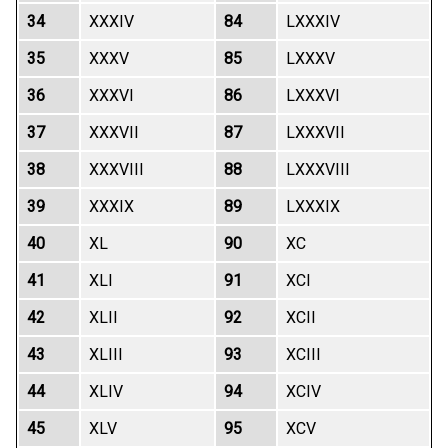
34
XXXIV
84
LXXXIV
35
XXXV
85
LXXXV
36
XXXVI
86
LXXXVI
37
XXXVII
87
LXXXVII
38
XXXVIII
88
LXXXVIII
39
XXXIX
89
LXXXIX
40
XL
90
XC
41
XLI
91
XCI
42
XLII
92
XCII
43
XLIII
93
XCIII
44
XLIV
94
XCIV
45
XLV
95
XCV