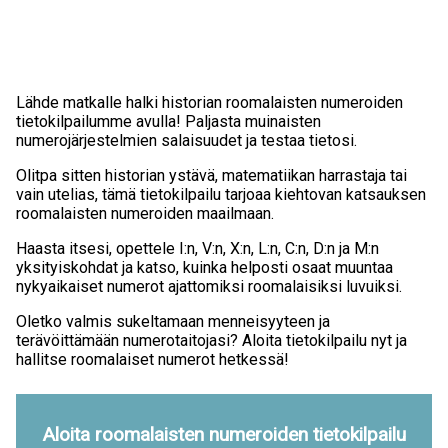
Lähde matkalle halki historian roomalaisten numeroiden
tietokilpailumme avulla! Paljasta muinaisten
numerojärjestelmien salaisuudet ja testaa tietosi.
Olitpa sitten historian ystävä, matematiikan harrastaja tai
vain utelias, tämä tietokilpailu tarjoaa kiehtovan katsauksen
roomalaisten numeroiden maailmaan.
Haasta itsesi, opettele I:n, V:n, X:n, L:n, C:n, D:n ja M:n
yksityiskohdat ja katso, kuinka helposti osaat muuntaa
nykyaikaiset numerot ajattomiksi roomalaisiksi luvuiksi.
Oletko valmis sukeltamaan menneisyyteen ja
terävöittämään numerotaitojasi? Aloita tietokilpailu nyt ja
hallitse roomalaiset numerot hetkessä!
Aloita roomalaisten numeroiden tietokilpailu