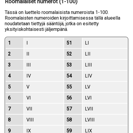
Roomalaiset numerot (1-100)
Tässä on luettelo roomalaisista numeroista 1-100.
Roomalaisten numeroiden kirjoittamisessa tällä alueella
noudatetaan tiettyjä sääntöjä, jotka on esitetty
yksityiskohtaisesti jäljempänä.
1
I
51
LI
2
II
52
LII
3
III
53
LIII
4
IV
54
LIV
5
V
55
LV
6
VI
56
LVI
7
VII
57
LVII
8
VIII
58
LVIII
9
IX
59
LIX