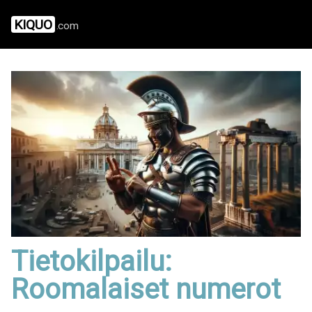
KIQUO
.com
Tietokilpailu:
Roomalaiset numerot