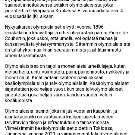
saaneet innoituksensa antiikin olympialaisista, jotka
järjestettiin Olympiassa Kreikassa 8. vuosisadalta eaa. 4.
vuosisadalle jKr. alkaen.
Nykyaikaiset olympialaiset elvytti vuonna 1896
ranskalainen kasvattaja ja urheiluharrastaja paroni Pierre de
Coubertin, joka uskoi, että urheilu voi edistää rauhaa ja
kansainvälistä yhteisymmärrystä. Sittemmin olympialaisista
on tullut yksi maailman seuratuimmista ja juhlituimmista
urheilutapahtumista.
Olympialaisissa on tarjolla monenlaisia urheilulajeja, kuten
yleisurheilu, uinti, voimistelu, paini, painonnosto, nyrkkeily ja
monet muut. Kisat jaetaan kahteen pääluokkaan:
kesäolympialaisiin ja talviolympialaisiin. Kesäolympialaiset
järjestetään joka neljäs vuosi, kun taas talviolympialaiset
järjestetään joka neljäs vuosi, kahden vuoden välein
kesäkisoista.
Olympialaisia isännöi joka neljäs vuosi eri kaupunki, ja
isäntäkaupunki on vastuussa kisojen järjestämiseen
tarvittavien tilojen ja infrastruktuurin tarjoamisesta.
Viimeisimmät kesäolympialaiset pidettiin Tokiossa,
Japanissa, vuonna 2021 ja viimeisimmät talviolympialaiset