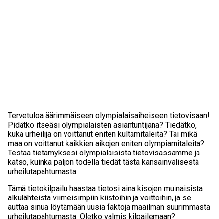
Tervetuloa äärimmäiseen olympialaisaiheiseen tietovisaan!
Pidätkö itseäsi olympialaisten asiantuntijana? Tiedätkö,
kuka urheilija on voittanut eniten kultamitaleita? Tai mikä
maa on voittanut kaikkien aikojen eniten olympiamitaleita?
Testaa tietämyksesi olympialaisista tietovisassamme ja
katso, kuinka paljon todella tiedät tästä kansainvälisestä
urheilutapahtumasta.
Tämä tietokilpailu haastaa tietosi aina kisojen muinaisista
alkulähteistä viimeisimpiin kiistoihin ja voittoihin, ja se
auttaa sinua löytämään uusia faktoja maailman suurimmasta
urheilutapahtumasta. Oletko valmis kilpailemaan?