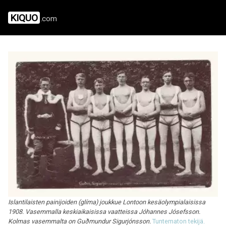
KIQUO
.com
Islantilaisten painijoiden (glíma) joukkue Lontoon kesäolympialaisissa
1908. Vasemmalla keskiaikaisissa vaatteissa Jóhannes Jósefsson.
Kolmas vasemmalta on Guðmundur Sigurjónsson.
Tuntematon tekijä.