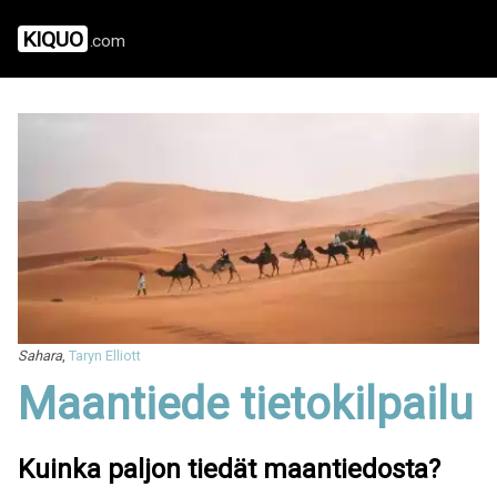
KIQUO
.com
Sahara
,
Taryn Elliott
Maantiede tietokilpailu
Kuinka paljon tiedät maantiedosta?