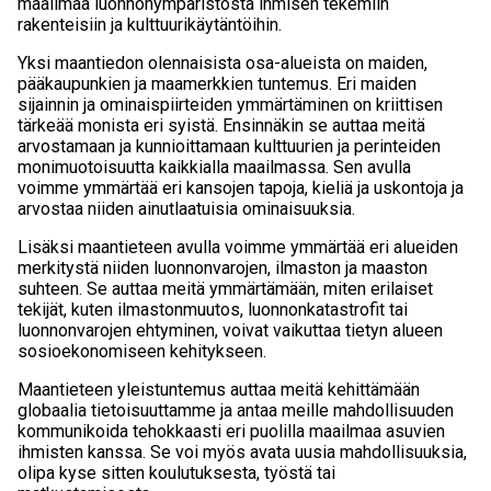
maailmaa luonnonympäristöstä ihmisen tekemiin
rakenteisiin ja kulttuurikäytäntöihin.
Yksi maantiedon olennaisista osa-alueista on maiden,
pääkaupunkien ja maamerkkien tuntemus. Eri maiden
sijainnin ja ominaispiirteiden ymmärtäminen on kriittisen
tärkeää monista eri syistä. Ensinnäkin se auttaa meitä
arvostamaan ja kunnioittamaan kulttuurien ja perinteiden
monimuotoisuutta kaikkialla maailmassa. Sen avulla
voimme ymmärtää eri kansojen tapoja, kieliä ja uskontoja ja
arvostaa niiden ainutlaatuisia ominaisuuksia.
Lisäksi maantieteen avulla voimme ymmärtää eri alueiden
merkitystä niiden luonnonvarojen, ilmaston ja maaston
suhteen. Se auttaa meitä ymmärtämään, miten erilaiset
tekijät, kuten ilmastonmuutos, luonnonkatastrofit tai
luonnonvarojen ehtyminen, voivat vaikuttaa tietyn alueen
sosioekonomiseen kehitykseen.
Maantieteen yleistuntemus auttaa meitä kehittämään
globaalia tietoisuuttamme ja antaa meille mahdollisuuden
kommunikoida tehokkaasti eri puolilla maailmaa asuvien
ihmisten kanssa. Se voi myös avata uusia mahdollisuuksia,
olipa kyse sitten koulutuksesta, työstä tai