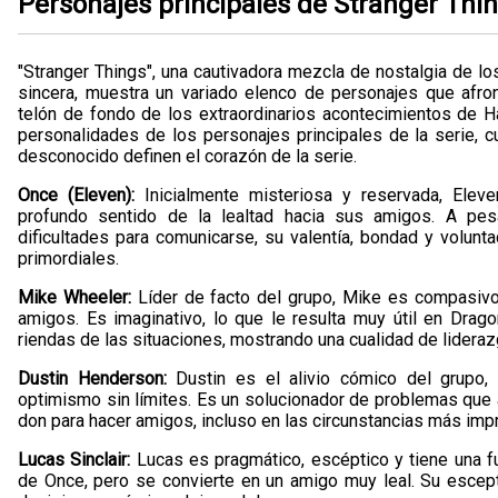
Personajes principales de Stranger Thi
"Stranger Things", una cautivadora mezcla de nostalgia de los
sincera, muestra un variado elenco de personajes que afron
telón de fondo de los extraordinarios acontecimientos de Ha
personalidades de los personajes principales de la serie, cuy
desconocido definen el corazón de la serie.
Once (Eleven):
Inicialmente misteriosa y reservada, Eleve
profundo sentido de la lealtad hacia sus amigos. A pe
dificultades para comunicarse, su valentía, bondad y volunt
primordiales.
Mike Wheeler:
Líder de facto del grupo, Mike es compasiv
amigos. Es imaginativo, lo que le resulta muy útil en Dr
riendas de las situaciones, mostrando una cualidad de liderazg
Dustin Henderson:
Dustin es el alivio cómico del grupo, c
optimismo sin límites. Es un solucionador de problemas que ad
don para hacer amigos, incluso en las circunstancias más imp
Lucas Sinclair:
Lucas es pragmático, escéptico y tiene una fue
de Once, pero se convierte en un amigo muy leal. Su escept