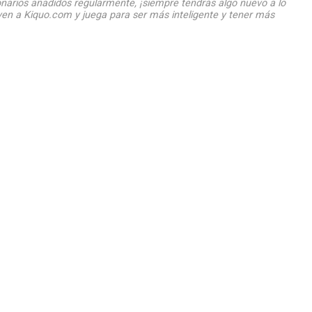
narios añadidos regularmente, ¡siempre tendrás algo nuevo a lo
ven a Kiquo.com y juega para ser más inteligente y tener más