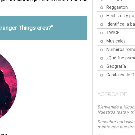
Reggaeton
Hechizos y po
Identifica la 
tranger Things eres?"
TWICE
Musicales
Números rom
¿Qué fue prim
Geografía
Capitales de O
ACERCA DE
Bienvenido a Kiquo.
Nuestros tests y tr
Descubre curiosida
mente con nuestras 