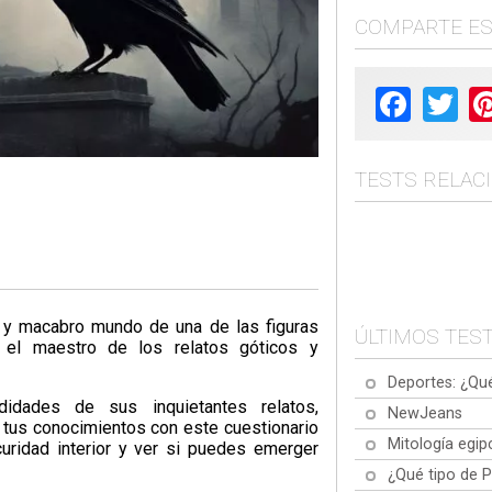
COMPARTE E
Facebook
Twit
TESTS RELAC
o y macabro mundo de una de las figuras
ÚLTIMOS TES
 el maestro de los relatos góticos y
Deportes: ¿Qu
idades de sus inquietantes relatos,
NewJeans
tus conocimientos con este cuestionario
Mitología egip
curidad interior y ver si puedes emerger
¿Qué tipo de 