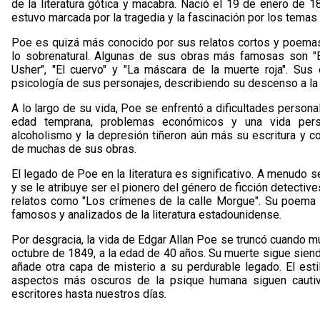
de la literatura gótica y macabra. Nació el 19 de enero de 
estuvo marcada por la tragedia y la fascinación por los temas
Poe es quizá más conocido por sus relatos cortos y poemas
lo sobrenatural. Algunas de sus obras más famosas son "El
Usher", "El cuervo" y "La máscara de la muerte roja". Su
psicología de sus personajes, describiendo su descenso a la 
A lo largo de su vida, Poe se enfrentó a dificultades person
edad temprana, problemas económicos y una vida perso
alcoholismo y la depresión tiñeron aún más su escritura y c
de muchas de sus obras.
El legado de Poe en la literatura es significativo. A menudo s
y se le atribuye ser el pionero del género de ficción detecti
relatos como "Los crímenes de la calle Morgue". Su poema 
famosos y analizados de la literatura estadounidense.
Por desgracia, la vida de Edgar Allan Poe se truncó cuando mu
octubre de 1849, a la edad de 40 años. Su muerte sigue siendo
añade otra capa de misterio a su perdurable legado. El est
aspectos más oscuros de la psique humana siguen cautiva
escritores hasta nuestros días.