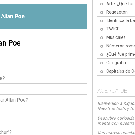
Arte: ¿Qué fue
Reggaeton
 Allan Poe
Identifica la 
TWICE
Musicales
an Poe
Números rom
¿Qué fue prim
Geografía
Capitales de O
oe?
ACERCA DE
ar Allan Poe?
Bienvenido a Kiquo.
Nuestros tests y tr
Descubre curiosida
mente con nuestras 
sher"?
Con nuevos cuestio