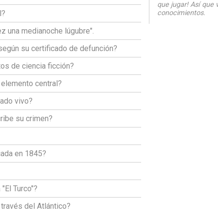
que jugar! Así que 
l?
conocimientos.
z una medianoche lúgubre".
 según su certificado de defunción?
os de ciencia ficción?
 elemento central?
rado vivo?
ribe su crimen?
icada en 1845?
"El Turco"?
través del Atlántico?