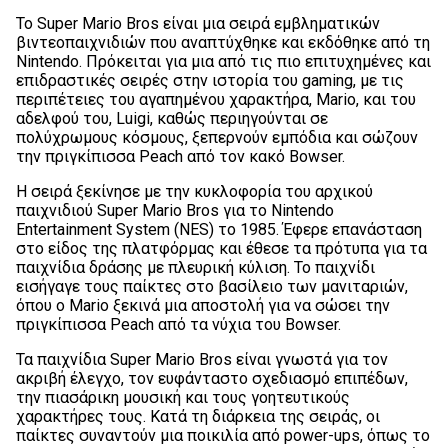
Το Super Mario Bros είναι μια σειρά εμβληματικών
βιντεοπαιχνιδιών που αναπτύχθηκε και εκδόθηκε από τη
Nintendo. Πρόκειται για μια από τις πιο επιτυχημένες και
επιδραστικές σειρές στην ιστορία του gaming, με τις
περιπέτειες του αγαπημένου χαρακτήρα, Mario, και του
αδελφού του, Luigi, καθώς περιηγούνται σε
πολύχρωμους κόσμους, ξεπερνούν εμπόδια και σώζουν
την πριγκίπισσα Peach από τον κακό Bowser.
Η σειρά ξεκίνησε με την κυκλοφορία του αρχικού
παιχνιδιού Super Mario Bros για το Nintendo
Entertainment System (NES) το 1985. Έφερε επανάσταση
στο είδος της πλατφόρμας και έθεσε τα πρότυπα για τα
παιχνίδια δράσης με πλευρική κύλιση. Το παιχνίδι
εισήγαγε τους παίκτες στο βασίλειο των μανιταριών,
όπου ο Mario ξεκινά μια αποστολή για να σώσει την
πριγκίπισσα Peach από τα νύχια του Bowser.
Τα παιχνίδια Super Mario Bros είναι γνωστά για τον
ακριβή έλεγχο, τον ευφάνταστο σχεδιασμό επιπέδων,
την πιασάρικη μουσική και τους γοητευτικούς
χαρακτήρες τους. Κατά τη διάρκεια της σειράς, οι
παίκτες συναντούν μια ποικιλία από power-ups, όπως το