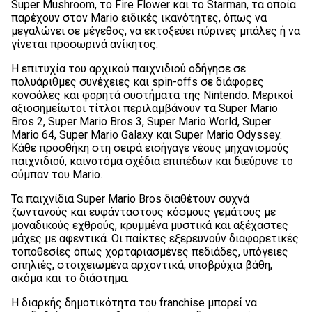
Super Mushroom, το Fire Flower και το Starman, τα οποία
παρέχουν στον Mario ειδικές ικανότητες, όπως να
μεγαλώνει σε μέγεθος, να εκτοξεύει πύρινες μπάλες ή να
γίνεται προσωρινά ανίκητος.
Η επιτυχία του αρχικού παιχνιδιού οδήγησε σε
πολυάριθμες συνέχειες και spin-offs σε διάφορες
κονσόλες και φορητά συστήματα της Nintendo. Μερικοί
αξιοσημείωτοι τίτλοι περιλαμβάνουν τα Super Mario
Bros 2, Super Mario Bros 3, Super Mario World, Super
Mario 64, Super Mario Galaxy και Super Mario Odyssey.
Κάθε προσθήκη στη σειρά εισήγαγε νέους μηχανισμούς
παιχνιδιού, καινοτόμα σχέδια επιπέδων και διεύρυνε το
σύμπαν του Mario.
Τα παιχνίδια Super Mario Bros διαθέτουν συχνά
ζωντανούς και ευφάνταστους κόσμους γεμάτους με
μοναδικούς εχθρούς, κρυμμένα μυστικά και αξέχαστες
μάχες με αφεντικά. Οι παίκτες εξερευνούν διαφορετικές
τοποθεσίες όπως χορταριασμένες πεδιάδες, υπόγειες
σπηλιές, στοιχειωμένα αρχοντικά, υποβρύχια βάθη,
ακόμα και το διάστημα.
Η διαρκής δημοτικότητα του franchise μπορεί να