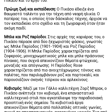
Πικάσο και το έργο του:
Πρώιμη ζωή και εκπαίδευση:
Ο Πικάσο έδειξε ένα
θαυμαστό ταλέντο για την τέχνη από νεαρή ηλικία. Ο
πατέρας του, ο οποίος ήταν δάσκαλος τέχνης, άρχισε να
τον εκπαιδεύει στο σχέδιο και τη ζωγραφική όταν ήταν
ακόμη παιδί.
Μπλε και Ροζ περίοδοι
: Στις αρχές της καριέρας του, ο
Πικάσο πέρασε από δύο ξεχωριστές φάσεις, γνωστές
ως Μπλε Περίοδος (1901-1904) και Ροζ Περίοδος
(1904-1906). Η Μπλε Περίοδος χαρακτηρίζεται από
ζοφερούς, μονοχρωματικούς μπλε και μπλε-πράσινους
πίνακες, που συχνά απεικονίζουν θέματα φτώχειας,
μοναξιάς και απόγνωσης. Η Περίοδος Rose
χαρακτηρίζεται από πιο ανοιχτόχρωμους τόνους και
παλέτες, που περιλαμβάνουν ροζ και πορτοκαλί, και
παρουσιάζουν σκηνές τσίρκου και αρλεκίνους.
Κυβισμός:
Μαζί με τον Γάλλο καλλιτέχνη Ζορζ Μπρακ, ο
Πικάσο ανέπτυξε τον κυβισμό, ένα επαναστατικό
καλλιτεχνικό στυλ που εγκατέλειψε την παραδοσιακή
προοπτική ενός σημείου. Τα κυβιστικά έργα
απεικονίζουν θέματα από πολλαπλές οπτικές γωνίες,