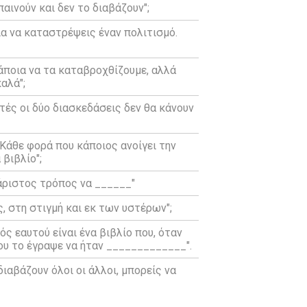
παινούν και δεν το διαβάζουν";
για να καταστρέψεις έναν πολιτισμό.
κάποια να τα καταβροχθίζουμε, αλλά
αλά";
τές οι δύο διασκεδάσεις δεν θα κάνουν
 Κάθε φορά που κάποιος ανοίγει την
βιβλίο";
χάριστος τρόπος να ______"
ς, στη στιγμή και εκ των υστέρων";
τός εαυτού είναι ένα βιβλίο που, όταν
ου το έγραψε να ήταν _____________".
διαβάζουν όλοι οι άλλοι, μπορείς να