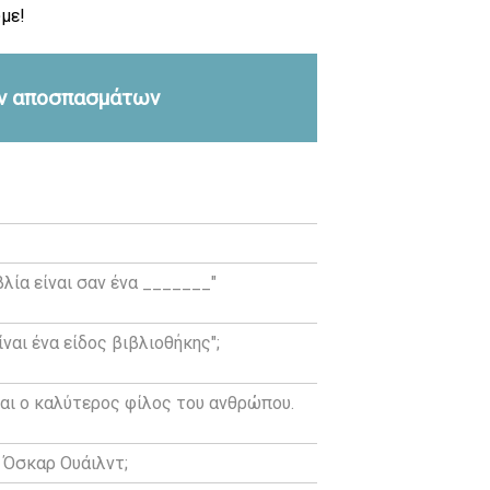
με!
ών αποσπασμάτων
λία είναι σαν ένα _______"
ναι ένα είδος βιβλιοθήκης";
ίναι ο καλύτερος φίλος του ανθρώπου.
 Όσκαρ Ουάιλντ;