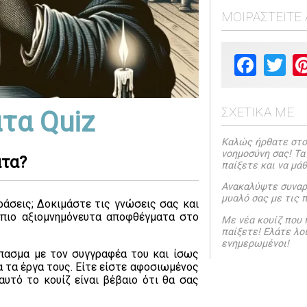
ΜΟΙΡΑΣΤΕΊΤΕ 
Facebook
Twit
ΣΧΕΤΙΚΆ ΜΕ
τα Quiz
Καλώς ήρθατε στο 
νοημοσύνη σας! Τα
ατα?
παίξετε και να μά
Ανακαλύψτε συναρπ
μυαλό σας με τις 
ράσεις; Δοκιμάστε τις γνώσεις σας και
πιο αξιομνημόνευτα αποφθέγματα στο
Με νέα κουίζ που 
παίξετε! Ελάτε λοι
ενημερωμένοι!
πασμα με τον συγγραφέα του και ίσως
 τα έργα τους. Είτε είστε αφοσιωμένος
υτό το κουίζ είναι βέβαιο ότι θα σας