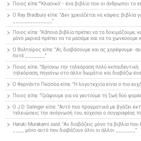
Ποιος είπε "′Κλασικό′ - ένα βιβλίο που οι άνθρωποι το ε
Ο Ray Bradbury είπε: "Δεν χρειάζεται να κάψεις βιβλία 
______________"
Ποιος είπε: "Κάποια βιβλία πρέπει να τα δοκιμάζουμε, 
μόνο μερικά πρέπει να τα μασάμε και να τα χωνεύουμε κ
Ο Βολταίρος είπε: "Ας διαβάσουμε και ας χορέψουμε- αυ
ποτέ _______"
Ποιος είπε: "Βρίσκω την τηλεόραση πολύ εκπαιδευτική.
τηλεόραση, πηγαίνω στο άλλο δωμάτιο και διαβάζω ένα 
Ο Φερνάντο Πεσσόα είπε: "Η λογοτεχνία είναι ο πιο ευ
Ποιος είπε: "Γράφουμε για να γευτούμε τη ζωή δύο φορέ
Ο J.D. Salinger είπε: "Αυτό που πραγματικά με βγάζει εκ
τελειώσεις την ανάγνωσή του, εύχεσαι ο συγγραφέας π
Haruki Murakami said: "Αν διαβάζεις μόνο τα βιβλία που 
____ μόνο αυτό που διαβάζουν όλοι οι άλλοι _______".