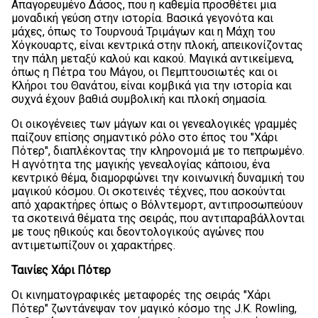
Απαγορευμένο Δάσος, που η καθεμία προσθέτει μια
μοναδική γεύση στην ιστορία. Βασικά γεγονότα και
μάχες, όπως το Τουρνουά Τριμάγων και η Μάχη του
Χόγκουαρτς, είναι κεντρικά στην πλοκή, απεικονίζοντας
την πάλη μεταξύ καλού και κακού. Μαγικά αντικείμενα,
όπως η Πέτρα του Μάγου, οι Πεμπτουσιωτές και οι
Κλήροι του Θανάτου, είναι κομβικά για την ιστορία και
συχνά έχουν βαθιά συμβολική και πλοκή σημασία.
Οι οικογένειες των μάγων και οι γενεαλογικές γραμμές
παίζουν επίσης σημαντικό ρόλο στο έπος του "Χάρι
Πότερ", διαπλέκοντας την κληρονομιά με το πεπρωμένο.
Η αγνότητα της μαγικής γενεαλογίας κάποιου, ένα
κεντρικό θέμα, διαμορφώνει την κοινωνική δυναμική του
μαγικού κόσμου. Οι σκοτεινές τέχνες, που ασκούνται
από χαρακτήρες όπως ο Βόλντεμορτ, αντιπροσωπεύουν
τα σκοτεινά θέματα της σειράς, που αντιπαραβάλλονται
με τους ηθικούς και δεοντολογικούς αγώνες που
αντιμετωπίζουν οι χαρακτήρες.
Ταινίες Χάρι Πότερ
Οι κινηματογραφικές μεταφορές της σειράς "Χάρι
Πότερ" ζωντάνεψαν τον μαγικό κόσμο της J.K. Rowling,