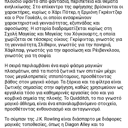
πλούσιο υφαντό από φαντασία, περιπέτεια και θέματα
ενηλικίωσης. Στο επίκεντρο της αφήγησης βρίσκονται οι
χαρακτήρες, κυρίως ο Χάρι Πότερ, η Ερμιόνη Γκρέιντζερ
και ο Ρον Γουέσλι, οι οποίοι ενσαρκώνουν
χαρακτηριστικά γενναιότητας, εξυπνάδας και
αφοσίωσης. Η ιστορία διαδραματίζεται κυρίως στη
Σχολή Μαγείας και Μαγείας του Χόγκουαρτς, η οποία
χωρίζεται σε τέσσερις οίκους: Γκρίφιντορ, γνωστός για
τη γενναιότητα, Σλίθεριν, γνωστός για την πονηριά,
Χάφλπαφ, γνωστός για την αφοσίωση και Ρέιβενκλοου,
γνωστός για τη σοφία.
Η σειρά περιλαμβάνει ένα ευρύ φάσμα μαγικών
πλασμάτων, από τα πιστά ξωτικά των σπιτιών μέχρι
τους μεγαλοπρεπείς ιπποπόταμους, προσθέτοντας
βάθος στον μαγικό κόσμο. Τα ξόρκια και τα φίλτρα είναι
ζωτικής σημασίας στην αφήγηση, καθώς χρησιμεύουν ως
εργαλεία τόσο για καθημερινές εργασίες όσο και για
κομβικά σημεία της πλοκής. Το Quidditch, το πιο γνωστό
μαγικό άθλημα, είναι ένα επαναλαμβανόμενο στοιχείο,
προσθέτοντας ενθουσιασμό και ανταγωνισμό.
Το σύμπαν της J.K. Rowling είναι διάσπαρτο με διάφορες
μαγικές τοποθεσίες, όπως η Diagon Alley και το