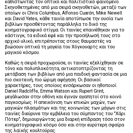
καθιστώντας τον οπτικό και πολιτιστικό φαινόμενο.
Σκηνοθετημένες από μια σειρά σκηνοθετών, μεταξύ των
οποίων οι Chris Columbus, Alfonso Cuarón, Mike Newell
και David Yates, κάθε ταινία αποτύπωσε την ουσία των
βιβλίων προσθέτοντας παράλληλα το δικό της
κινηματογραφικό στίγμα. Οι ταινίες επαινέθηκαν για το
κάστινγκ, τα ειδικά εφέ και την προσήλωσή τους στο
αρχικό υλικό, επιτρέποντας στους θαυμαστές να
βιώσουν οπτικά τη μαγεία του Χόγκουαρτς και του
μαγικού κόσμου.
Καθώς η σειρά προχωρούσε, οι ταινίες εξελίχθηκαν σε
τόνο και πολυπλοκότητα, αντικατοπτρίζοντας τη
μετάβαση των βιβλίων από μια παιδική φαντασία σε μια
πιο σκοτεινή, πιο ώριμη αφήγηση. Οι βασικοί
χαρακτήρες, τους οποίους ενσάρκωσαν οι ηθοποιοί
Daniel Radcliffe, Emma Watson και Rupert Grint,
μεγάλωσαν στην οθόνη και έγιναν αγαπητοί στο κοινό
παγκοσμίως. Η απεικόνιση των επικών μαχών, των
μαγικών πλασμάτων και της κοινωνίας των μάγων στις
ταινίες διεύρυνε την εμβέλεια του σύμπαντος του "Χάρι
Πότερ", δημιουργώντας μια διαρκή επίδραση τόσο στον
κινηματογραφικό κόσμο όσο και στην ευρύτερη σφαίρα
της λαϊκής κουλτούρας.