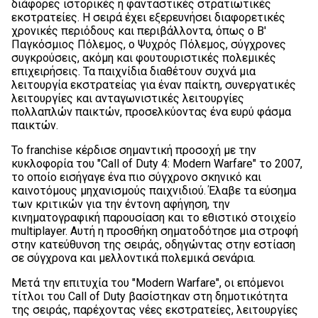
διάφορες ιστορικές ή φανταστικές στρατιωτικές
εκστρατείες. Η σειρά έχει εξερευνήσει διαφορετικές
χρονικές περιόδους και περιβάλλοντα, όπως ο Β'
Παγκόσμιος Πόλεμος, ο Ψυχρός Πόλεμος, σύγχρονες
συγκρούσεις, ακόμη και φουτουριστικές πολεμικές
επιχειρήσεις. Τα παιχνίδια διαθέτουν συχνά μια
λειτουργία εκστρατείας για έναν παίκτη, συνεργατικές
λειτουργίες και ανταγωνιστικές λειτουργίες
πολλαπλών παικτών, προσελκύοντας ένα ευρύ φάσμα
παικτών.
Το franchise κέρδισε σημαντική προσοχή με την
κυκλοφορία του "Call of Duty 4: Modern Warfare" το 2007,
το οποίο εισήγαγε ένα πιο σύγχρονο σκηνικό και
καινοτόμους μηχανισμούς παιχνιδιού. Έλαβε τα εύσημα
των κριτικών για την έντονη αφήγηση, την
κινηματογραφική παρουσίαση και το εθιστικό στοιχείο
multiplayer. Αυτή η προσθήκη σηματοδότησε μια στροφή
στην κατεύθυνση της σειράς, οδηγώντας στην εστίαση
σε σύγχρονα και μελλοντικά πολεμικά σενάρια.
Μετά την επιτυχία του "Modern Warfare", οι επόμενοι
τίτλοι του Call of Duty βασίστηκαν στη δημοτικότητα
της σειράς, παρέχοντας νέες εκστρατείες, λειτουργίες