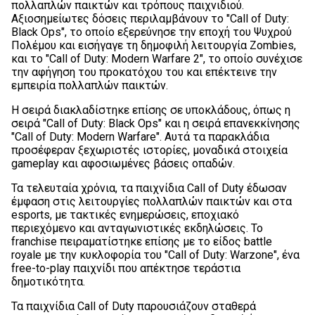
πολλαπλών παικτών και τρόπους παιχνιδιού.
Αξιοσημείωτες δόσεις περιλαμβάνουν το "Call of Duty:
Black Ops", το οποίο εξερεύνησε την εποχή του Ψυχρού
Πολέμου και εισήγαγε τη δημοφιλή λειτουργία Zombies,
και το "Call of Duty: Modern Warfare 2", το οποίο συνέχισε
την αφήγηση του προκατόχου του και επέκτεινε την
εμπειρία πολλαπλών παικτών.
Η σειρά διακλαδίστηκε επίσης σε υποκλάδους, όπως η
σειρά "Call of Duty: Black Ops" και η σειρά επανεκκίνησης
"Call of Duty: Modern Warfare". Αυτά τα παρακλάδια
προσέφεραν ξεχωριστές ιστορίες, μοναδικά στοιχεία
gameplay και αφοσιωμένες βάσεις οπαδών.
Τα τελευταία χρόνια, τα παιχνίδια Call of Duty έδωσαν
έμφαση στις λειτουργίες πολλαπλών παικτών και στα
esports, με τακτικές ενημερώσεις, εποχιακό
περιεχόμενο και ανταγωνιστικές εκδηλώσεις. Το
franchise πειραματίστηκε επίσης με το είδος battle
royale με την κυκλοφορία του "Call of Duty: Warzone", ένα
free-to-play παιχνίδι που απέκτησε τεράστια
δημοτικότητα.
Τα παιχνίδια Call of Duty παρουσιάζουν σταθερά