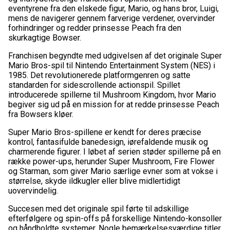
eventyrene fra den elskede figur, Mario, og hans bror, Luigi,
mens de navigerer gennem farverige verdener, overvinder
forhindringer og redder prinsesse Peach fra den
skurkagtige Bowser.
Franchisen begyndte med udgivelsen af det originale Super
Mario Bros-spil til Nintendo Entertainment System (NES) i
1985. Det revolutionerede platformgenren og satte
standarden for sidescrollende actionspil. Spillet
introducerede spillerne til Mushroom Kingdom, hvor Mario
begiver sig ud på en mission for at redde prinsesse Peach
fra Bowsers kløer.
Super Mario Bros-spillene er kendt for deres præcise
kontrol, fantasifulde banedesign, iørefaldende musik og
charmerende figurer. I løbet af serien støder spillerne på en
række power-ups, herunder Super Mushroom, Fire Flower
og Starman, som giver Mario særlige evner som at vokse i
størrelse, skyde ildkugler eller blive midlertidigt
uovervindelig.
Succesen med det originale spil førte til adskillige
efterfølgere og spin-offs på forskellige Nintendo-konsoller
og håndholdte systemer. Nogle bemærkelsesværdige titler