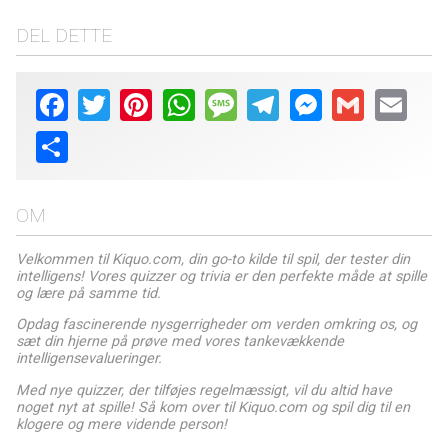
DEL DETTE
Facebook
Twitter
Pinterest
WhatsApp
Message
Telegram
Messenger
Gmail
Email
Share
OM
Velkommen til Kiquo.com, din go-to kilde til spil, der tester din
intelligens! Vores quizzer og trivia er den perfekte måde at spille
og lære på samme tid.
Opdag fascinerende nysgerrigheder om verden omkring os, og
sæt din hjerne på prøve med vores tankevækkende
intelligensevalueringer.
Med nye quizzer, der tilføjes regelmæssigt, vil du altid have
noget nyt at spille! Så kom over til Kiquo.com og spil dig til en
klogere og mere vidende person!