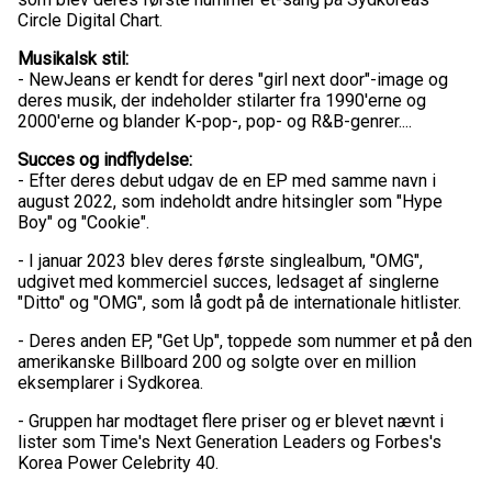
Circle Digital Chart.
Musikalsk stil:
- NewJeans er kendt for deres "girl next door"-image og
deres musik, der indeholder stilarter fra 1990'erne og
2000'erne og blander K-pop-, pop- og R&B-genrer....
Succes og indflydelse:
- Efter deres debut udgav de en EP med samme navn i
august 2022, som indeholdt andre hitsingler som "Hype
Boy" og "Cookie".
- I januar 2023 blev deres første singlealbum, "OMG",
udgivet med kommerciel succes, ledsaget af singlerne
"Ditto" og "OMG", som lå godt på de internationale hitlister.
- Deres anden EP, "Get Up", toppede som nummer et på den
amerikanske Billboard 200 og solgte over en million
eksemplarer i Sydkorea.
- Gruppen har modtaget flere priser og er blevet nævnt i
lister som Time's Next Generation Leaders og Forbes's
Korea Power Celebrity 40.