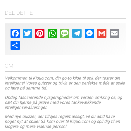
DEL DETTE
Facebook
Twitter
Pinterest
WhatsApp
Message
Telegram
Messenger
Gmail
Email
Share
OM
Velkommen til Kiquo.com, din go-to kilde til spil, der tester din
intelligens! Vores quizzer og trivia er den perfekte måde at spille
og lære på samme tid.
Opdag fascinerende nysgerrigheder om verden omkring os, og
sæt din hjerne på prøve med vores tankevækkende
intelligensevalueringer.
Med nye quizzer, der tilføjes regelmæssigt, vil du altid have
noget nyt at spille! Så kom over til Kiquo.com og spil dig til en
klogere og mere vidende person!