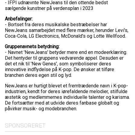
- IFPI udnævnte NewJeans til den ottende bedst
sælgende kunstner på verdensplan i 2023
Anbefalinger:
- Bortset fra deres musikalske bestræbelser har
NewJeans samarbejdet med flere mærker, herunder Levi's,
Coca-Cola, LG Electronics, McDonald's og Lotte Wellfood.
Gruppenavnets betydning:
- Navnet 'NewJeans' betyder mere end en modeerklæring.
Det hentyder til gruppens vedvarende appel. Desuden er
det et nik til 'New Genes', som symboliserer deres
innovative indflydelse på K-pop. De ønsker at tilføre
branchen deres egen stil og lyd.
NewJeans er hurtigt blevet et fremtrædende navn i K-pop-
industrien, kendt for deres iørefaldende melodier, stilfulde
æstetik og medlemmernes individuelle talenter og karisma.
De fortsætter med at udvide deres fanbase globalt og
påvirker musik- og modebranchen.
SPONSORERET