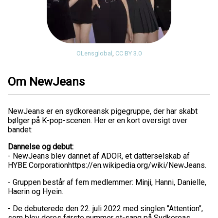
OLensglobal
,
CC BY 3.0
Om NewJeans
NewJeans er en sydkoreansk pigegruppe, der har skabt
bølger på K-pop-scenen. Her er en kort oversigt over
bandet:
Dannelse og debut:
- NewJeans blev dannet af ADOR, et datterselskab af
HYBE Corporationhttps://en.wikipedia.org/wiki/NewJeans.
- Gruppen består af fem medlemmer: Minji, Hanni, Danielle,
Haerin og Hyein.
- De debuterede den 22. juli 2022 med singlen "Attention",
som blev deres første nummer et-sang på Sydkoreas