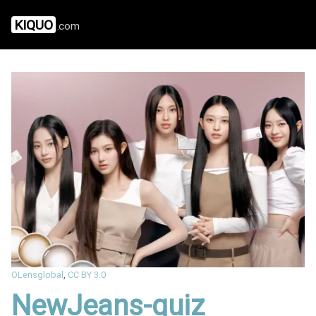
KIQUO
.com
OLensglobal
,
CC BY 3.0
NewJeans-quiz