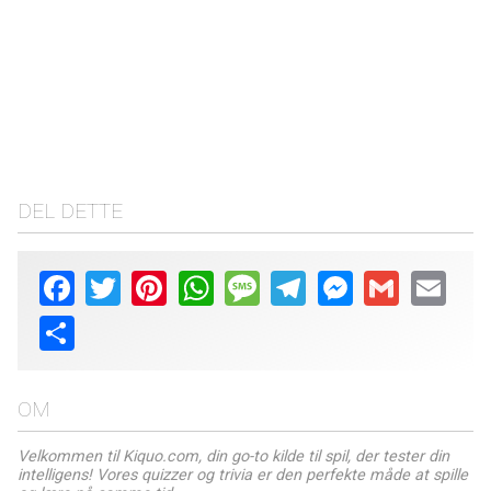
DEL DETTE
Facebook
Twitter
Pinterest
WhatsApp
Message
Telegram
Messenger
Gmail
Email
Share
OM
Velkommen til Kiquo.com, din go-to kilde til spil, der tester din
intelligens! Vores quizzer og trivia er den perfekte måde at spille