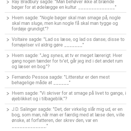
Ray Bradbury sagde: "Man behøver ikke at brænde
bøger for at ødelægge en kultur. ______________"
Hvem sagde: "Nogle bøger skal man smage på, nogle
skal man sluge, men kun nogle få skal man tygge og
fordøje grundigt."?
Voltaire sagde: "Lad os læse, og lad os danse; disse to
fornøjelser vil aldrig gøre _______"
Hvem sagde: "Jeg synes, at tv er meget lærerigt. Hver
gang nogen tænder for tv'et, går jeg ind i det andet rum
og læser en bog."?
Fernando Pessoa sagde: "Litteratur er den mest
behagelige måde at ______"
Hvem sagde: "Vi skriver for at smage på livet to gange, i
øjeblikket og i tilbageblik."?
J.D. Salinger sagde: "Det, der virkelig slår mig ud, er en
bog, som man, når man er færdig med at læse den, ville
ønske, at forfatteren, der skrev den, var en
_____________."