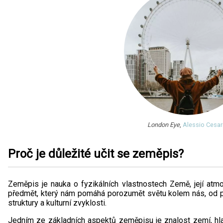
London Eye
,
Alessio Cesar
Proč je důležité učit se zeměpis?
Zeměpis je nauka o fyzikálních vlastnostech Země, její atmo
předmět, který nám pomáhá porozumět světu kolem nás, od př
struktury a kulturní zvyklosti.
Jedním ze základních aspektů zeměpisu je znalost zemí, hl