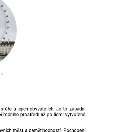
io
sféře a jejích obyvatelích. Je to zásadní
írodního prostředí až po lidmi vytvořené
avních měst a pamětihodností. Pochopení