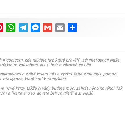
ter
Pinterest
WhatsApp
Telegram
Messenger
Gmail
Email
Share
h Kiquo.com, kde najdete hry, které prověří vaši inteligenci! Naše
perfektním způsobem, jak si hrát a zároveň se učit.
í zajímavosti o světě kolem nás a vyzkoušejte svou mysl pomocí
inteligence, která nutí k zamyšlení.
me nové kvízy, takže si vždy budete moci zahrát něco nového! Tak
om a hrajte si o to, abyste byli chytřejší a znalejší!