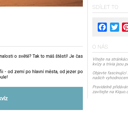
SDÍLET TO
Facebook
Twit
O NÁS
nalosti o světě? Tak to máš štěstí! Je čas
Vítejte na stránkác
kvízy a trivia jsou 
ii - od zemí po hlavní města, od jezer po
Objevte fascinujíc
oule!
našich vyhodnocení 
Pravidelně přidává
zavítejte na Kiquo.c
kvíz