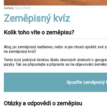
Sahara
,
Taryn Elliott
Zeměpisný kvíz
Kolik toho víte o zeměpisu?
Ahoj, jsi zeměpisný nadšenec, nebo si jen chceš oprášit své z
na zeměpisný kvíz!
Tento kvíz pokrývá širokou škálu obecných znalostí o geograf
jazyky. Tak se připoutejte a připravte se na objevování zeměk
Spusťte zeměpisný 
Otázky a odpovědi o zeměpisu