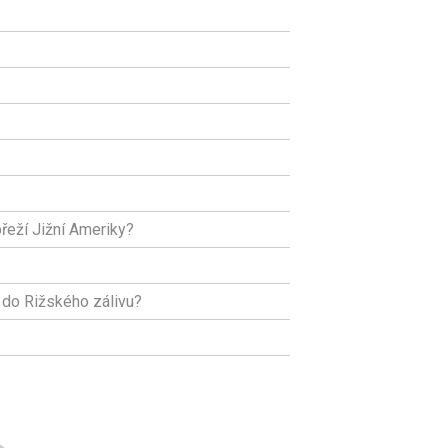
řeží Jižní Ameriky?
 do Rižského zálivu?