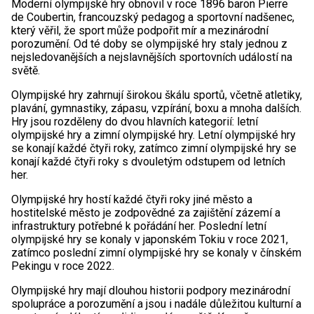
Moderní olympijské hry obnovil v roce 1896 baron Pierre
de Coubertin, francouzský pedagog a sportovní nadšenec,
který věřil, že sport může podpořit mír a mezinárodní
porozumění. Od té doby se olympijské hry staly jednou z
nejsledovanějších a nejslavnějších sportovních událostí na
světě.
Olympijské hry zahrnují širokou škálu sportů, včetně atletiky,
plavání, gymnastiky, zápasu, vzpírání, boxu a mnoha dalších.
Hry jsou rozděleny do dvou hlavních kategorií: letní
olympijské hry a zimní olympijské hry. Letní olympijské hry
se konají každé čtyři roky, zatímco zimní olympijské hry se
konají každé čtyři roky s dvouletým odstupem od letních
her.
Olympijské hry hostí každé čtyři roky jiné město a
hostitelské město je zodpovědné za zajištění zázemí a
infrastruktury potřebné k pořádání her. Poslední letní
olympijské hry se konaly v japonském Tokiu v roce 2021,
zatímco poslední zimní olympijské hry se konaly v čínském
Pekingu v roce 2022.
Olympijské hry mají dlouhou historii podpory mezinárodní
spolupráce a porozumění a jsou i nadále důležitou kulturní a