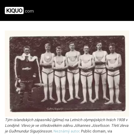
KIQUO
.com
Tým islandských zápasníků (glíma) na Letních olympijských hrách 1908 v
Londýně. Vlevo je ve středověkém oděvu Jóhannes Jósefsson. Třetí zleva
je Guðmundur Sigurjónsson.
Neznámý autor
. Public domain, via