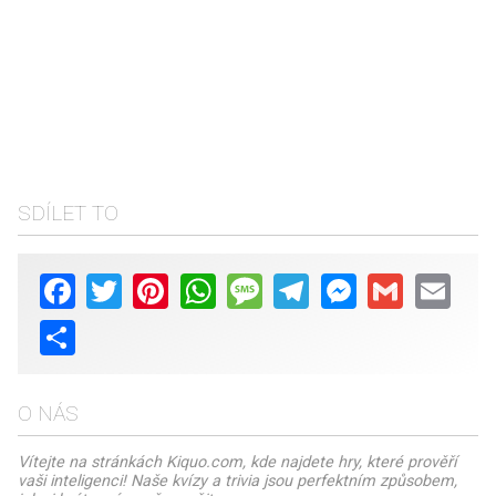
SDÍLET TO
Facebook
Twitter
Pinterest
WhatsApp
Message
Telegram
Messenger
Gmail
Email
Share
O NÁS
Vítejte na stránkách Kiquo.com, kde najdete hry, které prověří
vaši inteligenci! Naše kvízy a trivia jsou perfektním způsobem,