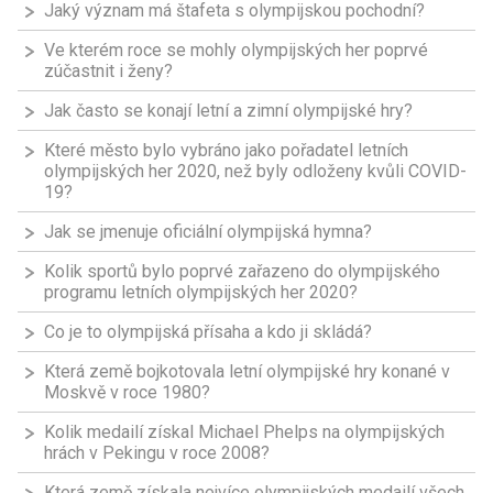
Jaký význam má štafeta s olympijskou pochodní?
Ve kterém roce se mohly olympijských her poprvé
zúčastnit i ženy?
Jak často se konají letní a zimní olympijské hry?
Které město bylo vybráno jako pořadatel letních
olympijských her 2020, než byly odloženy kvůli COVID-
19?
Jak se jmenuje oficiální olympijská hymna?
Kolik sportů bylo poprvé zařazeno do olympijského
programu letních olympijských her 2020?
Co je to olympijská přísaha a kdo ji skládá?
Která země bojkotovala letní olympijské hry konané v
Moskvě v roce 1980?
Kolik medailí získal Michael Phelps na olympijských
hrách v Pekingu v roce 2008?
Která země získala nejvíce olympijských medailí všech