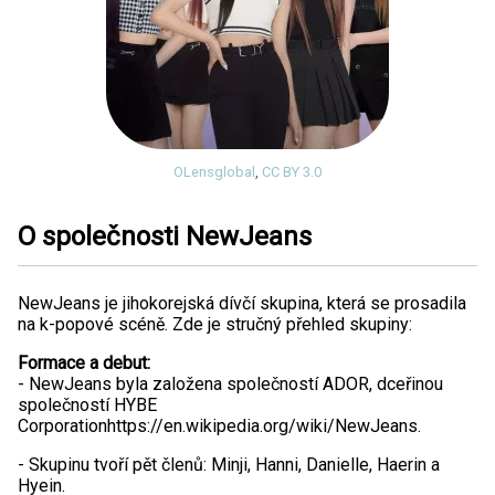
OLensglobal
,
CC BY 3.0
O společnosti NewJeans
NewJeans je jihokorejská dívčí skupina, která se prosadila
na k-popové scéně. Zde je stručný přehled skupiny:
Formace a debut:
- NewJeans byla založena společností ADOR, dceřinou
společností HYBE
Corporationhttps://en.wikipedia.org/wiki/NewJeans.
- Skupinu tvoří pět členů: Minji, Hanni, Danielle, Haerin a
Hyein.