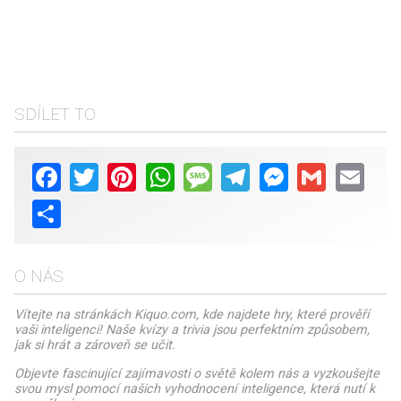
SDÍLET TO
Facebook
Twitter
Pinterest
WhatsApp
Message
Telegram
Messenger
Gmail
Email
Share
O NÁS
Vítejte na stránkách Kiquo.com, kde najdete hry, které prověří
vaši inteligenci! Naše kvízy a trivia jsou perfektním způsobem,
jak si hrát a zároveň se učit.
Objevte fascinující zajímavosti o světě kolem nás a vyzkoušejte
svou mysl pomocí našich vyhodnocení inteligence, která nutí k