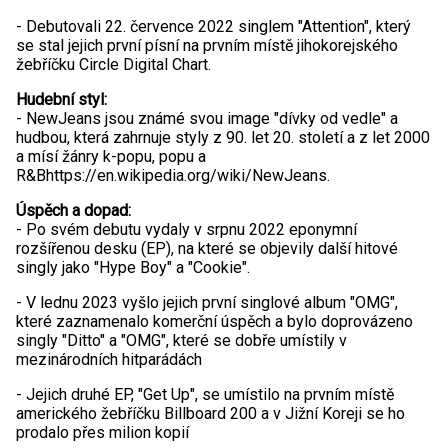
- Debutovali 22. července 2022 singlem "Attention", který
se stal jejich první písní na prvním místě jihokorejského
žebříčku Circle Digital Chart.
Hudební styl:
- NewJeans jsou známé svou image "dívky od vedle" a
hudbou, která zahrnuje styly z 90. let 20. století a z let 2000
a mísí žánry k-popu, popu a
R&Bhttps://en.wikipedia.org/wiki/NewJeans.
Úspěch a dopad:
- Po svém debutu vydaly v srpnu 2022 eponymní
rozšířenou desku (EP), na které se objevily další hitové
singly jako "Hype Boy" a "Cookie".
- V lednu 2023 vyšlo jejich první singlové album "OMG",
které zaznamenalo komerční úspěch a bylo doprovázeno
singly "Ditto" a "OMG", které se dobře umístily v
mezinárodních hitparádách
- Jejich druhé EP, "Get Up", se umístilo na prvním místě
amerického žebříčku Billboard 200 a v Jižní Koreji se ho
prodalo přes milion kopií