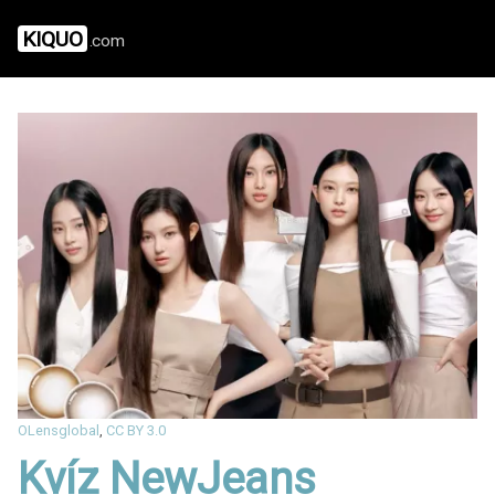
KIQUO
.com
OLensglobal
,
CC BY 3.0
Kvíz NewJeans