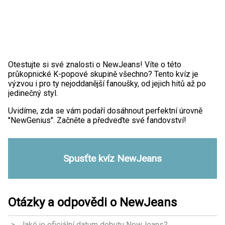
Otestujte si své znalosti o NewJeans! Víte o této
průkopnické K-popové skupině všechno? Tento kvíz je
výzvou i pro ty nejoddanější fanoušky, od jejich hitů až po
jedinečný styl.
Uvidíme, zda se vám podaří dosáhnout perfektní úrovně
"NewGenius". Začněte a předveďte své fandovství!
Spusťte kvíz NewJeans
Otázky a odpovědi o NewJeans
Jaké je oficiální datum debutu NewJeans?