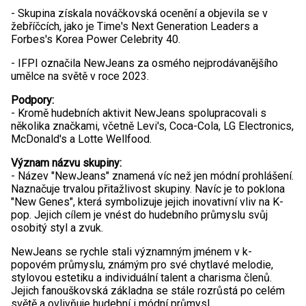
- Skupina získala nováčkovská ocenění a objevila se v
žebříčcích, jako je Time's Next Generation Leaders a
Forbes's Korea Power Celebrity 40.
- IFPI označila NewJeans za osmého nejprodávanějšího
umělce na světě v roce 2023.
Podpory:
- Kromě hudebních aktivit NewJeans spolupracovali s
několika značkami, včetně Levi's, Coca-Cola, LG Electronics,
McDonald's a Lotte Wellfood.
Význam názvu skupiny:
- Název "NewJeans" znamená víc než jen módní prohlášení.
Naznačuje trvalou přitažlivost skupiny. Navíc je to poklona
"New Genes", která symbolizuje jejich inovativní vliv na K-
pop. Jejich cílem je vnést do hudebního průmyslu svůj
osobitý styl a zvuk.
NewJeans se rychle stali významným jménem v k-
popovém průmyslu, známým pro své chytlavé melodie,
stylovou estetiku a individuální talent a charisma členů.
Jejich fanouškovská základna se stále rozrůstá po celém
světě a ovlivňuje hudební i módní průmysl.