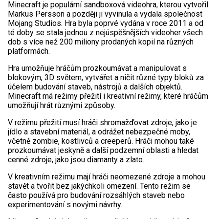
Minecraft je populární sandboxová videohra, kterou vytvořil
Markus Persson a později ji vyvinula a vydala společnost
Mojang Studios. Hra byla poprvé vydána v roce 2011 a od
té doby se stala jednou z nejúspěšnějších videoher všech
dob s více než 200 miliony prodaných kopií na různých
platformách.
Hra umožňuje hráčům prozkoumávat a manipulovat s
blokovým, 3D světem, vytvářet a ničit různé typy bloků za
účelem budování staveb, nástrojů a dalších objektů.
Minecraft má režimy přežití i kreativní režimy, které hráčům
umožňují hrát různými způsoby.
V režimu přežití musí hráči shromažďovat zdroje, jako je
jídlo a stavební materiál, a odrážet nebezpečné moby,
včetně zombie, kostlivců a creeperů. Hráči mohou také
prozkoumávat jeskyně a další podzemní oblasti a hledat
cenné zdroje, jako jsou diamanty a zlato.
V kreativním režimu mají hráči neomezené zdroje a mohou
stavět a tvořit bez jakýchkoli omezení. Tento režim se
často používá pro budování rozsáhlých staveb nebo
experimentování s novými návrhy.