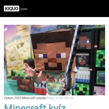
KIQUO
.com
Pyrkon 2022 Minecraft cosplay
Klapi
,
CC BY-SA 4.0
Minecraft kvíz