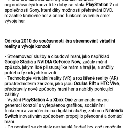
nejprodávanější konzolí té doby se stala
PlayStation 2
od
společnosti Sony, která díky možnosti přehrávání DVD,
rozsáhlé knihovně her a online funkcím ovlivnila směr
vývoje her.
Od roku 2010 do současnosti: éra streamování, virtuální
reality a vývoje konzolí
- Streamovací služby a cloudové hraní, jako například
Google Stadia
a
NVIDIA GeForce Now
, začaly měnit
způsob, jakým lidé přistupují ke hrám a hrají je, a snížily
potřebu fyzických konzolí.
- Technologie virtuální reality (VR) a rozšířené reality (AR)
prostřednictvím zařízení, jako jsou
Oculus Rift
a
HTC Vive
,
představily nové způsoby hraní her a nabídly pohlcující
zážitky.
- Vydání
PlayStation 4
a
Xbox One
znamenalo novou
generaci konzolí s vylepšenou grafikou, sociálními
funkcemi a zaměřením na digitální služby, zatímco
Nintendo
Switch
inovativním způsobem propojilo přenosné a domácí
hraní.
- Do popředí se dostaly nezávislé (indie) hry, což umožnila