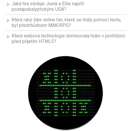
Jaká hra sleduje Joela a Ellie napříč
postapokalyptickými USA?
Který raný žánr online her, které se hrály pomocí textu,
byl předchůdcem MMORPG?
Která webová technologie dominovala hrám v prohlížeči
před přijetím HTML5?