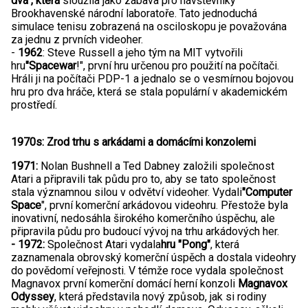
dva", která
sloužila jako zábava pro návštěvníky
Brookhavenské národní laboratoře. Tato jednoduchá
simulace tenisu zobrazená na osciloskopu je považována
za jednu z prvních videoher.
-
1962
: Steve Russell a jeho tým na MIT vytvořili
hru
"Spacewar
!", první hru určenou pro použití na počítači.
Hráli ji na počítači PDP-1 a jednalo se o vesmírnou bojovou
hru pro dva hráče, která se stala populární v akademickém
prostředí.
1970s: Zrod trhu s arkádami a domácími konzolemi
1971:
Nolan Bushnell a Ted Dabney založili společnost
Atari a připravili tak půdu pro to, aby se tato společnost
stala významnou silou v odvětví videoher. Vydali
"Computer
Space
", první komerční arkádovou videohru. Přestože byla
inovativní, nedosáhla širokého komerčního úspěchu, ale
připravila půdu pro budoucí vývoj na trhu arkádových her.
- 1972:
Společnost Atari vydala
hru "Pong"
, která
zaznamenala obrovský komerční úspěch a dostala videohry
do povědomí veřejnosti. V témže roce vydala společnost
Magnavox první komerční domácí herní konzoli
Magnavox
Odyssey
, která představila nový způsob, jak si rodiny