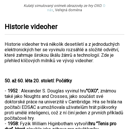
Kulatý simulovaný snímek obrazovky ze hry OXO.
O
nás
, Veřejná doména
Historie videoher
Historie videoher trvá několik desetiletí a z jednoduchých
elektronických her se vyvinulo rozsáhlé a složité odvětví,
které zahrnuje širokou škálu žánrů a technologií. Zde je
přehled klíčových milníků ve vývoji videoher:
50. až 60. léta 20. století: Počátky
-
1952
: Alexander S. Douglas vyvinul hru
"OXO"
, známou
také jako Noughts and Crosses, jako součást své
doktorské práce na univerzitě v Cambridge. Hra se hrála na
počítači EDSAC a umožňovala uživatelům hrát piškvorky
proti umělé inteligenci, což z ní činí jeden z prvních příkladů
počítačové hry.
-
1958:
Fyzik William Higinbotham vytvořil
hru "Tenis pro