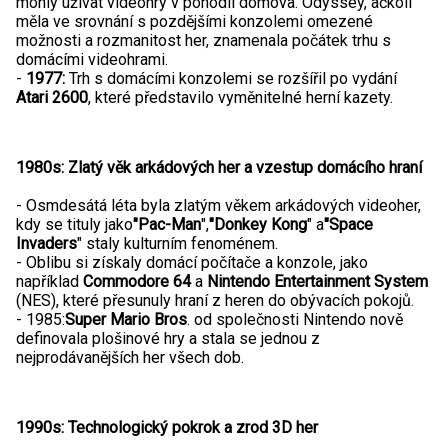
mohly užívat videohry v pohodlí domova. Odyssey, ačkoli
měla ve srovnání s pozdějšími konzolemi omezené
možnosti a rozmanitost her, znamenala počátek trhu s
domácími videohrami.
-
1977:
Trh s domácími konzolemi se rozšířil po vydání
Atari 2600
, které představilo vyměnitelné herní kazety.
1980s: Zlatý věk arkádových her a vzestup domácího hraní
- Osmdesátá léta byla zlatým věkem arkádových videoher,
kdy se tituly jako
"Pac-Man
",
"Donkey Kong
" a
"Space
Invaders
" staly kulturním fenoménem.
- Oblibu si získaly domácí počítače a konzole, jako
například
Commodore 64
a
Nintendo Entertainment System
(NES), které přesunuly hraní z heren do obývacích pokojů.
- 1985:
Super Mario Bros
. od společnosti Nintendo nově
definovala plošinové hry a stala se jednou z
nejprodávanějších her všech dob.
1990s: Technologický pokrok a zrod 3D her