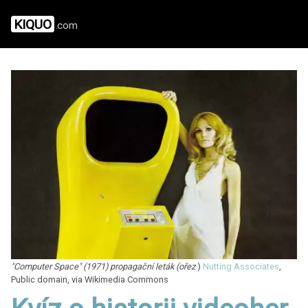
KIQUO
.com
"Computer Space" (1971) propagační leták (ořez
)
Nutting Associates
,
Public domain, via Wikimedia Commons