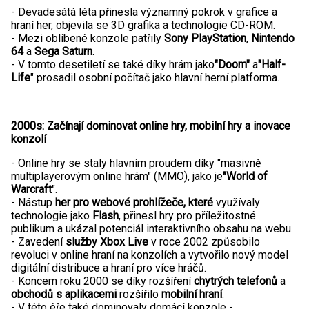
- Devadesátá léta přinesla významný pokrok v grafice a
hraní her, objevila se 3D grafika a technologie CD-ROM.
- Mezi oblíbené konzole patřily
Sony PlayStation
,
Nintendo
64
a
Sega Saturn.
- V tomto desetiletí se také díky hrám jako
"Doom"
a
"Half-
Life
" prosadil osobní počítač jako hlavní herní platforma.
2000s: Začínají dominovat online hry, mobilní hry a inovace
konzolí
- Online hry se staly hlavním proudem díky "masivně
multiplayerovým online hrám" (MMO), jako je
"World of
Warcraft
".
- Nástup
her pro webové prohlížeče, které
využívaly
technologie jako
Flash
, přinesl hry pro příležitostné
publikum a ukázal potenciál interaktivního obsahu na webu.
- Zavedení
služby Xbox Live
v roce 2002 způsobilo
revoluci v online hraní na konzolích a vytvořilo nový model
digitální distribuce a hraní pro více hráčů.
- Koncem roku 2000 se díky rozšíření
chytrých telefonů
a
obchodů s aplikacemi
rozšířilo
mobilní hraní
.
- V této éře také dominovaly domácí konzole -