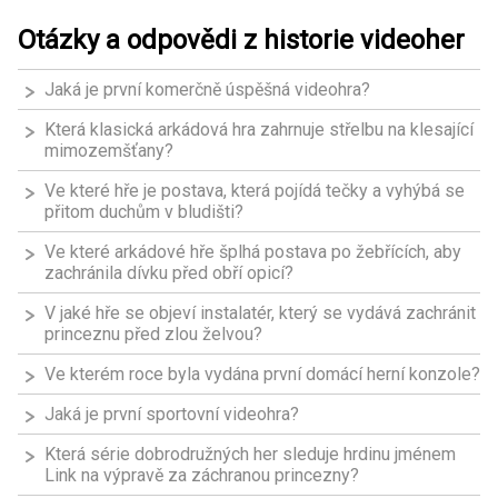
Otázky a odpovědi z historie videoher
Jaká je první komerčně úspěšná videohra?
Která klasická arkádová hra zahrnuje střelbu na klesající
mimozemšťany?
Ve které hře je postava, která pojídá tečky a vyhýbá se
přitom duchům v bludišti?
Ve které arkádové hře šplhá postava po žebřících, aby
zachránila dívku před obří opicí?
V jaké hře se objeví instalatér, který se vydává zachránit
princeznu před zlou želvou?
Ve kterém roce byla vydána první domácí herní konzole?
Jaká je první sportovní videohra?
Která série dobrodružných her sleduje hrdinu jménem
Link na výpravě za záchranou princezny?